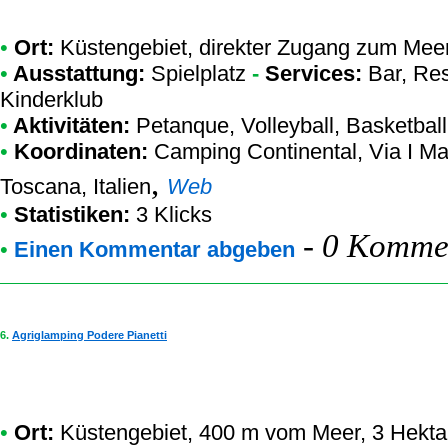
•
Ort:
Küstengebiet, direkter Zugang zum Mee
•
Ausstattung:
Spielplatz
-
Services:
Bar, Res
Kinderklub
•
Aktivitäten:
Petanque, Volleyball, Basketball
•
Koordinaten:
Camping Continental
, Via I M
,
Toscana, Italien
Web
•
Statistiken:
3 Klicks
-
0 Kommen
•
Einen Kommentar abgeben
6.
Agriglamping Podere Pianetti
•
Ort:
Küstengebiet, 400 m vom Meer, 3 Hektar