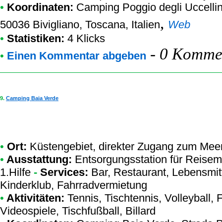
•
Koordinaten:
Camping Poggio degli Uccellin
,
50036 Bivigliano, Toscana, Italien
Web
•
Statistiken:
4 Klicks
-
0 Kommen
•
Einen Kommentar abgeben
9.
Camping Baia Verde
•
Ort:
Küstengebiet, direkter Zugang zum Meer
•
Ausstattung:
Entsorgungsstation für Reisemo
1.Hilfe
-
Services:
Bar, Restaurant, Lebensmi
Kinderklub, Fahrradvermietung
•
Aktivitäten:
Tennis, Tischtennis, Volleyball,
Videospiele, Tischfußball, Billard