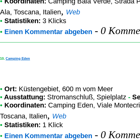
•
Koordinaten:
Camping Baia Verde
, Strada 
,
Ala, Toscana, Italien
Web
•
Statistiken:
3 Klicks
-
0 Kommen
•
Einen Kommentar abgeben
10.
Camping Eden
•
Ort:
Küstengebiet, 600 m vom Meer
•
Ausstattung:
Stromanschluß, Spielplatz
-
Se
•
Koordinaten:
Camping Eden
, Viale Montecr
,
Toscana, Italien
Web
•
Statistiken:
1 Klick
-
0 Kommen
•
Einen Kommentar abgeben