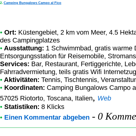
2.
Camping Bungalows Campo al Fico
•
Ort:
Küstengebiet, 2 km vom Meer, 4.5 Hektar
des Campingplatzes
•
Ausstattung:
1 Schwimmbad, gratis warme D
Entsorgungsstation für Reisemobile, Stromansc
Services:
Bar, Restaurant, Fertiggerichte, L
Fahrradvermietung, teils gratis Wifi Internetzu
•
Aktivitäten:
Tennis, Tischtennis, Veranstalt
•
Koordinaten:
Camping Bungalows Campo al
,
57025 Riotorto, Toscana, Italien
Web
•
Statistiken:
8 Klicks
-
0 Kommen
•
Einen Kommentar abgeben