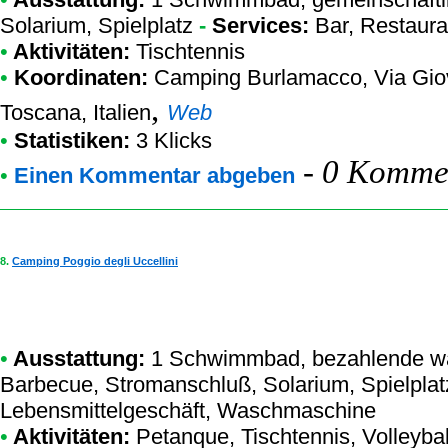
Solarium, Spielplatz
-
Services:
Bar, Restaura
•
Aktivitäten:
Tischtennis
•
Koordinaten:
Camping Burlamacco
, Via Gi
,
Toscana, Italien
Web
•
Statistiken:
3 Klicks
-
0 Kommen
•
Einen Kommentar abgeben
8.
Camping Poggio degli Uccellini
•
Ausstattung:
1 Schwimmbad, bezahlende wa
Barbecue, Stromanschluß, Solarium, Spielplat
Lebensmittelgeschäft, Waschmaschine
•
Aktivitäten:
Petanque, Tischtennis, Volleybal