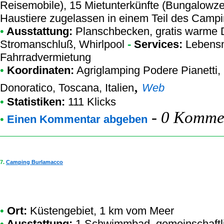
Reisemobile), 15 Mietunterkünfte (Bungalowze
Haustiere zugelassen in einem Teil des Campi
•
Ausstattung:
Planschbecken, gratis warme 
Stromanschluß, Whirlpool
-
Services:
Lebensm
Fahrradvermietung
•
Koordinaten:
Agriglamping Podere Pianetti
,
,
Donoratico, Toscana, Italien
Web
•
Statistiken:
111 Klicks
-
0 Kommen
•
Einen Kommentar abgeben
7.
Camping Burlamacco
•
Ort:
Küstengebiet, 1 km vom Meer
•
Ausstattung:
1 Schwimmbad, gemeinschaftli