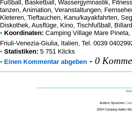
Fußball, Basketball, Wassergymnastik, Fitness
tanzen, Animation, Veranstaltungen, Fernseher
Kleteren, Tieftauchen, Kanu/kayakfahrten, Se
Diskothek, Ausflüge, Kino, Tischfußball, Billar
•
Koordinaten:
Camping Village Mare Pineta
,
Friuli-Venezia-Giulia, Italien, Tel. 0039 04029
•
Statistiken:
5 751 Klicks
-
0 Kommen
•
Einen Kommentar abgeben
Ho
Andere Sprachen
Camp
2004
Camping Italien
Woh