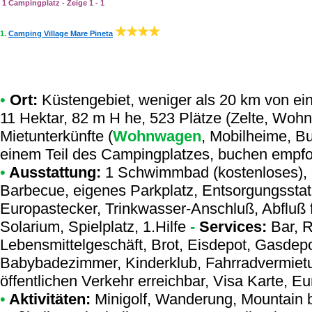
1 Campingplatz - Zeige 1 - 1
1.
Camping Village Mare Pineta
•
Ort:
Küstengebiet, weniger als 20 km von eine
11 Hektar, 82 m H he, 523 Plätze (Zelte, Woh
Mietunterkünfte (
Wohnwagen
, Mobilheime, B
einem Teil des Campingplatzes, buchen empfoh
•
Ausstattung:
1 Schwimmbad (kostenloses), g
Barbecue, eigenes Parkplatz, Entsorgungsstat
Europastecker, Trinkwasser-Anschluß, Abfluß f
Solarium, Spielplatz, 1.Hilfe
-
Services:
Bar, R
Lebensmittelgeschäft, Brot, Eisdepot, Gasdep
Babybadezimmer, Kinderklub, Fahrradvermietu
öffentlichen Verkehr erreichbar, Visa Karte, E
•
Aktivitäten:
Minigolf, Wanderung, Mountain bi