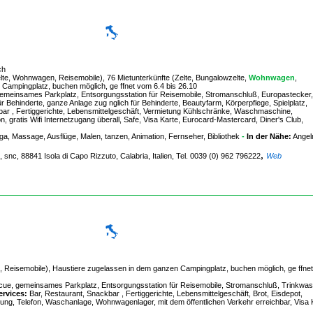
ch
Zelte, Wohnwagen, Reisemobile), 76 Mietunterkünfte (Zelte, Bungalowzelte,
Wohnwagen
,
Campingplatz, buchen möglich, ge ffnet vom 6.4 bis 26.10
emeinsames Parkplatz, Entsorgungsstation für Reisemobile, Stromanschluß, Europastecker,
 Behinderte, ganze Anlage zug nglich für Behinderte, Beautyfarm, Körperpflege, Spielplatz,
ar , Fertiggerichte, Lebensmittelgeschäft, Vermietung Kühlschränke, Waschmaschine,
gratis Wifi Internetzugang überall, Safe, Visa Karte, Eurocard-Mastercard, Diner's Club,
oga, Massage, Ausflüge, Malen, tanzen, Animation, Fernseher, Bibliothek
-
In der Nähe:
Angel
,
e, snc, 88841 Isola di Capo Rizzuto, Calabria, Italien, Tel. 0039 (0) 962 796222
Web
n, Reisemobile), Haustiere zugelassen in dem ganzen Campingplatz, buchen möglich, ge ffne
e, gemeinsames Parkplatz, Entsorgungsstation für Reisemobile, Stromanschluß, Trinkwas
ervices:
Bar, Restaurant, Snackbar , Fertiggerichte, Lebensmittelgeschäft, Brot, Eisdepot,
, Telefon, Waschanlage, Wohnwagenlager, mit dem öffentlichen Verkehr erreichbar, Visa 