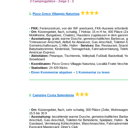
2 Campingplätze - Zeige 1 - 2
1.
Pizzo Greco Villaggio Naturista
•
FKK:
Ferienzentrum
,
von der INF anerkannt
,
FKK-Ausweis erforderli
•
Ort:
Küstengebiet, flach, schattig, 7 Hektar, 15 m H he, 400 Plätze (
Mobilheime, Bungalows, Chalets), Haustiere zugelassen in dem ganzen 
•
Ausstattung:
gratis warme Dusche, gemeinschaftliches Barbecue, g
Trinkwasser-Anschluß, Abfluß für Abwasser, Gas-Anschluß, Toiletten für
Gemeinschaftsraum, 1.Hilfe, Hafen
-
Services:
Bar, Restaurant, Snackb
Babybadezimmer, Kinderklub, Teenagerklub, Fahrradvermietung, Telefon, 
American Express
•
Aktivitäten:
Petanque, Tischtennis, Volleyball, Fußball, Basketball, Y
Snowboard
•
Koordinaten:
Pizzo Greco Villaggio Naturista
, Località Fratte Vecchi
•
Statistiken:
24 429 Klicks
-
•
Einen Kommentar abgeben
1 Kommentar zu lesen
2.
Camping Costa Splendente
•
Ort:
Küstengebiet, flach, sehr schattig, 300 Plätze (Zelte, Wohnwage
15.5 bis 30.9
•
Ausstattung:
bezahlende warme Dusche, gemeinschaftliches Barbecu
Anschluß, Gas-Anschluß, Toiletten für Behinderte, Spielplatz, Hafen
-
S
Gasdepot, Vermietung Kühlschränke, Waschmaschine, Fahrradvermietung
Eurocard-Mastercard, Diner's Club