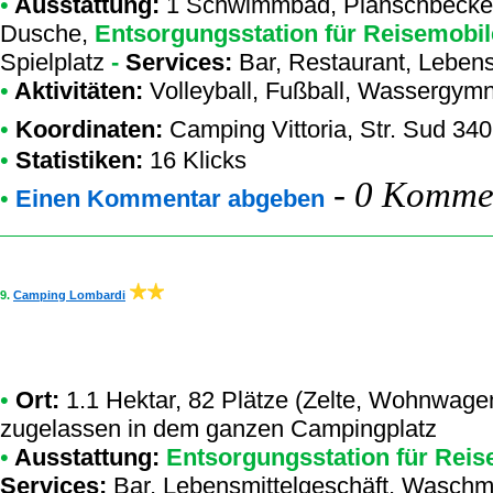
•
Ausstattung:
1 Schwimmbad, Planschbecken
Dusche,
Entsorgungsstation für Reisemobil
Spielplatz
-
Services:
Bar, Restaurant, Lebensm
•
Aktivitäten:
Volleyball, Fußball, Wassergymn
•
Koordinaten:
Camping Vittoria
, Str. Sud 34
•
Statistiken:
16 Klicks
-
0 Kommen
•
Einen Kommentar abgeben
9.
Camping Lombardi
•
Ort:
1.1 Hektar, 82 Plätze (Zelte, Wohnwage
zugelassen in dem ganzen Campingplatz
•
Ausstattung:
Entsorgungsstation für Reis
Services:
Bar, Lebensmittelgeschäft, Wasch