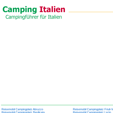
Reisemobil Campingplatz Abruzzo
Reisemobil Campingplatz Friuli-V
Reisemobil Campingplatz Basilicata
Reisemobil Campingplatz Lazio