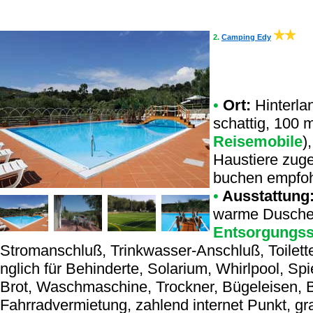
2.
Camping Edy
•
Ort:
Hinterla
schattig, 100 
Reisemobile
)
Haustiere zug
buchen empfohl
•
Ausstattung
warme Dusche,
Entsorgungsst
Stromanschluß, Trinkwasser-Anschluß, Toilette
nglich für Behinderte, Solarium, Whirlpool, Spi
Brot, Waschmaschine, Trockner, Bügeleisen, 
Fahrradvermietung, zahlend internet Punkt, gra