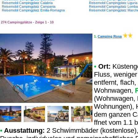
Reisemobil Campingplatz Calabria
Reisemobil Campingplatz Liguria
Reisemobil Campingplatz Campania
Reisemobil Campingplatz Lomba
Reisemobil Campingplatz Emilia-Romagna
Reisemobil Campingplatz March
274 Campingplätze - Zeige 1 - 10
1.
Camping Rosa
•
Ort:
Küstenge
Fluss, weniger
entfernt, flach
Wohnwagen,
(Wohnwagen, M
Wohnungen), H
dem ganzen Ca
ffnet vom 1.1 b
•
Ausstattung:
2 Schwimmbäder (kostenlose)