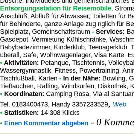
Dusche, individueles und gemeinschaftliches 
Entsorgungsstation für Reisemobile
, Strom
Anschluß, Abfluß für Abwasser, Toiletten für B
für Behinderte, ganze Anlage zug nglich für Be
Spielplatz, Gemeinschaftsraum
-
Services:
Bar
Gasdepot, Vermietung Kühlschränke, Waschma
Babybadezimmer, Kinderklub, Teenagerklub, Tel
überall, Safe, Wohnwagenlager, Visa Karte, 
•
Aktivitäten:
Petanque, Tischtennis, Volleyball
Wassergymnastik, Fitness, Powertraining, Anim
Tischfußball, Karten
-
In der Nähe:
Bowling, Go
Tieftauchen, Rafting, Windsurfen, Diskothek, 
•
Koordinaten:
Camping Rosa
, Via al Santua
,
Tel. 0183400473, Handy 3357233529
Web
•
Statistiken:
14 308 Klicks
-
0 Kommen
•
Einen Kommentar abgeben