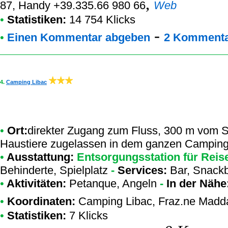
,
87, Handy +39.335.66 980 66
Web
•
Statistiken:
14 754 Klicks
-
•
Einen Kommentar abgeben
2 Kommenta
4.
Camping Libac
•
Ort:
direkter Zugang zum Fluss, 300 m vom S
Haustiere zugelassen in dem ganzen Camping
•
Ausstattung:
Entsorgungsstation für Reis
Behinderte, Spielplatz
-
Services:
Bar, Snack
•
Aktivitäten:
Petanque, Angeln
-
In der Nähe
•
Koordinaten:
Camping Libac
, Fraz.ne Madd
•
Statistiken:
7 Klicks