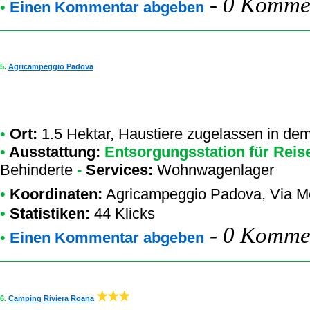
-
0 Kommen
•
Einen Kommentar abgeben
5.
Agricampeggio Padova
•
Ort:
1.5 Hektar, Haustiere zugelassen in d
•
Ausstattung:
Entsorgungsstation für Reis
Behinderte
-
Services:
Wohnwagenlager
•
Koordinaten:
Agricampeggio Padova
, Via 
•
Statistiken:
44 Klicks
-
0 Kommen
•
Einen Kommentar abgeben
6.
Camping Riviera Roana