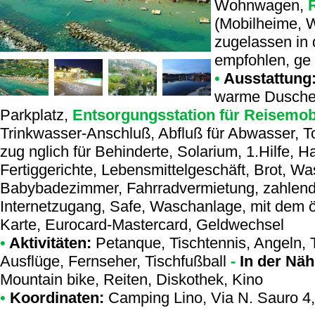
Wohnwagen,
(Mobilheime, 
zugelassen in
empfohlen, ge 
•
Ausstattung
warme Dusche,
Parkplatz,
Entsorgungsstation für Reisemob
Trinkwasser-Anschluß, Abfluß für Abwasser, To
zug nglich für Behinderte, Solarium, 1.Hilfe, H
Fertiggerichte, Lebensmittelgeschäft, Brot, W
Babybadezimmer, Fahrradvermietung, zahlend in
Internetzugang, Safe, Waschanlage, mit dem öf
Karte, Eurocard-Mastercard, Geldwechsel
•
Aktivitäten:
Petanque, Tischtennis, Angeln, T
Ausflüge, Fernseher, Tischfußball
-
In der Näh
Mountain bike, Reiten, Diskothek, Kino
•
Koordinaten:
Camping Lino
, Via N. Sauro 4