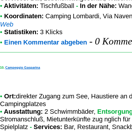
•
Aktivitäten:
Tischfußball
-
In der Nähe:
Wand
•
Koordinaten:
Camping Lombardi
, Via Nave
Web
•
Statistiken:
3 Klicks
-
0 Kommen
•
Einen Kommentar abgeben
10.
Campeggio Gasparina
•
Ort:
direkter Zugang zum See, Haustiere an d
Campingplatzes
•
Ausstattung:
2 Schwimmbäder,
Entsorgungs
Stromanschluß, Mietunterkünfte zug nglich für
Spielplatz
-
Services:
Bar, Restaurant, Snackba