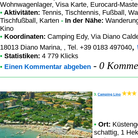
Wohnwagenlager, Visa Karte, Eurocard-Master
•
Aktivitäten:
Tennis, Tischtennis, Fußball, Wa
Tischfußball, Karten
-
In der Nähe:
Wanderung,
Kino
•
Koordinaten:
Camping Edy
, Via Diano Cald
,
18013 Diano Marina, , Tel. +39 0183 497040
•
Statistiken:
4 779 Klicks
-
0 Kommen
•
Einen Kommentar abgeben
3.
Camping Lino
•
Ort:
Küstenge
schattig, 1 Hek