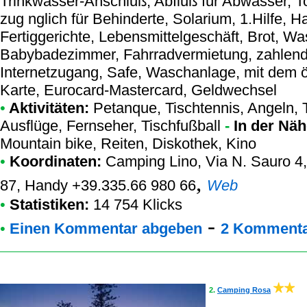
Trinkwasser-Anschluß, Abfluß für Abwasser, To
zug nglich für Behinderte, Solarium, 1.Hilfe, H
Fertiggerichte, Lebensmittelgeschäft, Brot, W
Babybadezimmer, Fahrradvermietung, zahlend in
Internetzugang, Safe, Waschanlage, mit dem öf
Karte, Eurocard-Mastercard, Geldwechsel
•
Aktivitäten:
Petanque, Tischtennis, Angeln, T
Ausflüge, Fernseher, Tischfußball
-
In der Näh
Mountain bike, Reiten, Diskothek, Kino
•
Koordinaten:
Camping Lino
, Via N. Sauro 4
,
87, Handy +39.335.66 980 66
Web
•
Statistiken:
14 754 Klicks
-
•
Einen Kommentar abgeben
2 Kommenta
2.
Camping Rosa