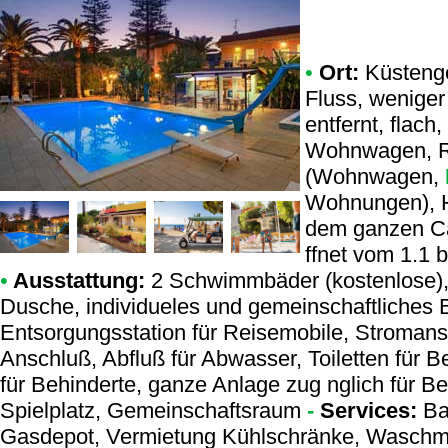
•
Ort:
Küstenge
Fluss, weniger
entfernt, flach
Wohnwagen, Re
(Wohnwagen,
Wohnungen), H
dem ganzen Ca
ffnet vom 1.1 b
•
Ausstattung:
2 Schwimmbäder (kostenlose)
Dusche, individueles und gemeinschaftliches 
Entsorgungsstation für Reisemobile, Stromans
Anschluß, Abfluß für Abwasser, Toiletten für B
für Behinderte, ganze Anlage zug nglich für Be
Spielplatz, Gemeinschaftsraum
-
Services:
Bar
Gasdepot, Vermietung Kühlschränke, Waschma