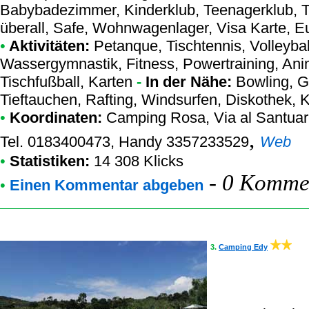
Babybadezimmer, Kinderklub, Teenagerklub, Tel
überall, Safe, Wohnwagenlager, Visa Karte, 
•
Aktivitäten:
Petanque, Tischtennis, Volleyball
Wassergymnastik, Fitness, Powertraining, Anim
Tischfußball, Karten
-
In der Nähe:
Bowling, Go
Tieftauchen, Rafting, Windsurfen, Diskothek, 
•
Koordinaten:
Camping Rosa
, Via al Santua
,
Tel. 0183400473, Handy 3357233529
Web
•
Statistiken:
14 308 Klicks
-
0 Kommen
•
Einen Kommentar abgeben
3.
Camping Edy