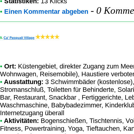
•
Statistiken:
13 Klicks
-
0 Kommen
•
Einen Kommentar abgeben
9.
Ca' Pasquali Village
•
Ort:
Küstengebiet, direkter Zugang zum Meer,
Wohnwagen, Reisemobile), Haustiere verbote
•
Ausstattung:
3 Schwimmbäder (kostenlose),
Stromanschluß, Toiletten für Behinderte, Solar
Bar, Restaurant, Snackbar , Fertiggerichte, Le
Waschmaschine, Babybadezimmer, Kinderklub, 
Internetzugang überall
•
Aktivitäten:
Bogenschießen, Tischtennis, Vol
Fitness, Powertraining, Yoga, Tieftauchen, Ka