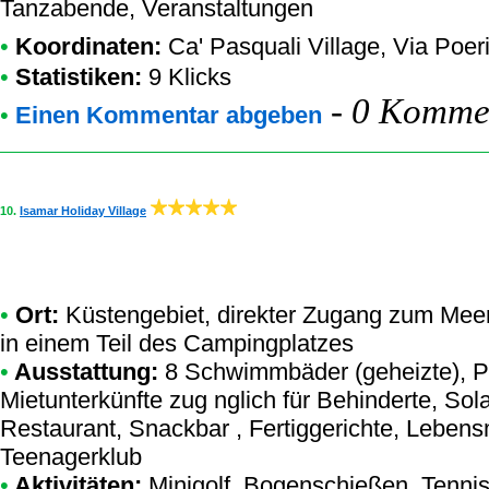
Tanzabende, Veranstaltungen
•
Koordinaten:
Ca' Pasquali Village
, Via Poer
•
Statistiken:
9 Klicks
-
0 Kommen
•
Einen Kommentar abgeben
10.
Isamar Holiday Village
•
Ort:
Küstengebiet, direkter Zugang zum Meer
in einem Teil des Campingplatzes
•
Ausstattung:
8 Schwimmbäder (geheizte), P
Mietunterkünfte zug nglich für Behinderte, Sola
Restaurant, Snackbar , Fertiggerichte, Lebensm
Teenagerklub
•
Aktivitäten:
Minigolf, Bogenschießen, Tennis, 