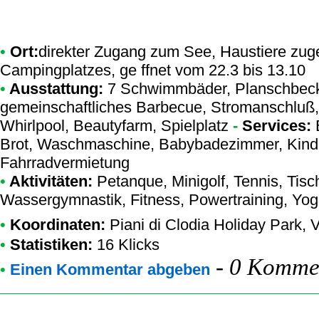
•
Ort:
direkter Zugang zum See, Haustiere zuge
Campingplatzes, ge ffnet vom 22.3 bis 13.10
•
Ausstattung:
7 Schwimmbäder, Planschbeck
gemeinschaftliches Barbecue, Stromanschluß, T
Whirlpool, Beautyfarm, Spielplatz
-
Services:
B
Brot, Waschmaschine, Babybadezimmer, Kinde
Fahrradvermietung
•
Aktivitäten:
Petanque, Minigolf, Tennis, Tisch
Wassergymnastik, Fitness, Powertraining, Yog
•
Koordinaten:
Piani di Clodia Holiday Park
, 
•
Statistiken:
16 Klicks
-
0 Kommen
•
Einen Kommentar abgeben