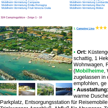
Mobilheim-Vermietung Campania
Mobilheim-Vermietung Lombardi
Mobilheim-Vermietung Emilia-Romagna
Mobilheim-Vermietung Marche
Mobilheim-Vermietung Friuli-Venezia-Giulia
Mobilheim-Vermietung Molise
324 Campingplätze - Zeige 1 - 10
1.
Camping Lino
•
Ort:
Küstenge
schattig, 1 Hek
Wohnwagen, Re
(
Mobilheime
,
zugelassen in
empfohlen, ge 
•
Ausstattung
warme Dusche,
Parkplatz, Entsorgungsstation für Reisemobil