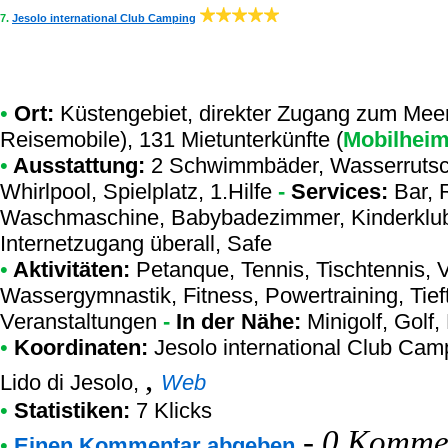
7.
Jesolo international Club Camping
•
Ort:
Küstengebiet, direkter Zugang zum Meer
Reisemobile), 131 Mietunterkünfte (
Mobilhei
•
Ausstattung:
2 Schwimmbäder, Wasserrutsch
Whirlpool, Spielplatz, 1.Hilfe
-
Services:
Bar, R
Waschmaschine, Babybadezimmer, Kinderklub, 
Internetzugang überall, Safe
•
Aktivitäten:
Petanque, Tennis, Tischtennis, Vo
Wassergymnastik, Fitness, Powertraining, Tie
Veranstaltungen
-
In der Nähe:
Minigolf, Golf,
•
Koordinaten:
Jesolo international Club Cam
,
Lido di Jesolo,
Web
•
Statistiken:
7 Klicks
-
0 Kommen
•
Einen Kommentar abgeben