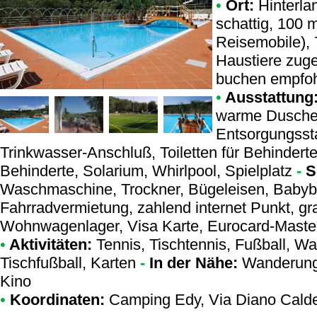
•
Ort:
Hinterla
schattig, 100 
Reisemobile), 
Haustiere zug
buchen empfohl
•
Ausstattung
warme Dusche,
Entsorgungssta
Trinkwasser-Anschluß, Toiletten für Behinderte
Behinderte, Solarium, Whirlpool, Spielplatz
-
S
Waschmaschine, Trockner, Bügeleisen, Babyb
Fahrradvermietung, zahlend internet Punkt, gra
Wohnwagenlager, Visa Karte, Eurocard-Master
•
Aktivitäten:
Tennis, Tischtennis, Fußball, Wa
Tischfußball, Karten
-
In der Nähe:
Wanderung,
Kino
•
Koordinaten:
Camping Edy
, Via Diano Cald