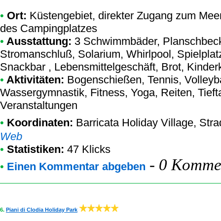
•
Ort:
Küstengebiet, direkter Zugang zum Meer,
des Campingplatzes
•
Ausstattung:
3 Schwimmbäder, Planschbeck
Stromanschluß, Solarium, Whirlpool, Spielplat
Snackbar , Lebensmittelgeschäft, Brot, Kinde
•
Aktivitäten:
Bogenschießen, Tennis, Volleybal
Wassergymnastik, Fitness, Yoga, Reiten, Tief
Veranstaltungen
•
Koordinaten:
Barricata Holiday Village
, Str
Web
•
Statistiken:
47 Klicks
-
0 Kommen
•
Einen Kommentar abgeben
6.
Piani di Clodia Holiday Park