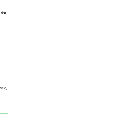
n der
iele,