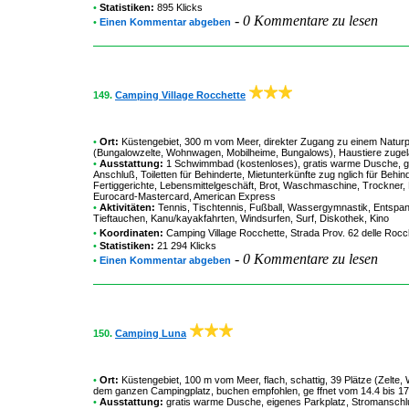
•
Statistiken:
895 Klicks
-
0 Kommentare zu lesen
•
Einen Kommentar abgeben
149.
Camping Village Rocchette
•
Ort:
Küstengebiet, 300 m vom Meer, direkter Zugang zu einem Naturpar
(Bungalowzelte, Wohnwagen, Mobilheime, Bungalows), Haustiere zugelas
•
Ausstattung:
1 Schwimmbad (kostenloses), gratis warme Dusche, ge
Anschluß, Toiletten für Behinderte, Mietunterkünfte zug nglich für Behin
Fertiggerichte, Lebensmittelgeschäft, Brot, Waschmaschine, Trockner, K
Eurocard-Mastercard, American Express
•
Aktivitäten:
Tennis, Tischtennis, Fußball, Wassergymnastik, Entspan
Tieftauchen, Kanu/kayakfahrten, Windsurfen, Surf, Diskothek, Kino
•
Koordinaten:
Camping Village Rocchette
, Strada Prov. 62 delle Rocc
•
Statistiken:
21 294 Klicks
-
0 Kommentare zu lesen
•
Einen Kommentar abgeben
150.
Camping Luna
•
Ort:
Küstengebiet, 100 m vom Meer, flach, schattig, 39 Plätze (Zelte
dem ganzen Campingplatz, buchen empfohlen, ge ffnet vom 14.4 bis 17
•
Ausstattung:
gratis warme Dusche, eigenes Parkplatz, Stromansch