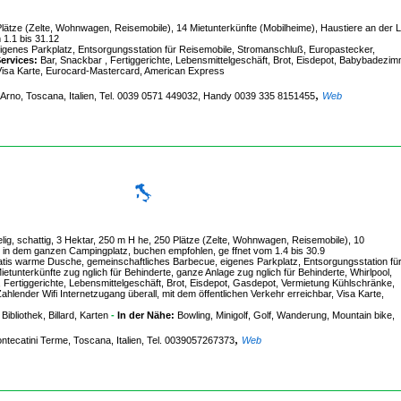
 Plätze (Zelte, Wohnwagen, Reisemobile), 14 Mietunterkünfte (Mobilheime), Haustiere an der 
1.1 bis 31.12
enes Parkplatz, Entsorgungsstation für Reisemobile, Stromanschluß, Europastecker,
ervices:
Bar, Snackbar , Fertiggerichte, Lebensmittelgeschäft, Brot, Eisdepot, Babybadezim
, Visa Karte, Eurocard-Mastercard, American Express
,
l d'Arno, Toscana, Italien, Tel. 0039 0571 449032, Handy 0039 335 8151455
Web
lig, schattig, 3 Hektar, 250 m H he, 250 Plätze (Zelte, Wohnwagen, Reisemobile), 10
n in dem ganzen Campingplatz, buchen empfohlen, ge ffnet vom 1.4 bis 30.9
is warme Dusche, gemeinschaftliches Barbecue, eigenes Parkplatz, Entsorgungsstation fü
etunterkünfte zug nglich für Behinderte, ganze Anlage zug nglich für Behinderte, Whirlpool,
 Fertiggerichte, Lebensmittelgeschäft, Brot, Eisdepot, Gasdepot, Vermietung Kühlschränke,
ender Wifi Internetzugang überall, mit dem öffentlichen Verkehr erreichbar, Visa Karte,
ibliothek, Billard, Karten
-
In der Nähe:
Bowling, Minigolf, Golf, Wanderung, Mountain bike,
,
Montecatini Terme, Toscana, Italien, Tel. 0039057267373
Web