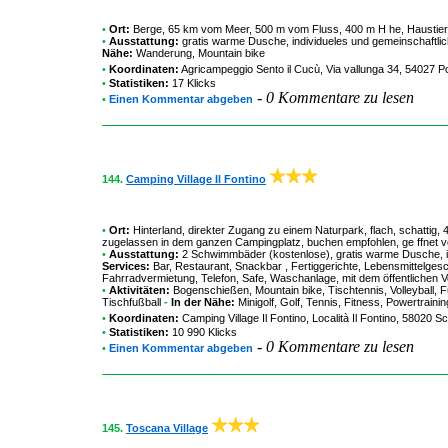
•
Ort:
Berge, 65 km vom Meer, 500 m vom Fluss, 400 m H he, Haustiere 
•
Ausstattung:
gratis warme Dusche, individueles und gemeinschaftli
Nähe:
Wanderung, Mountain bike
•
Koordinaten:
Agricampeggio Sento il Cucù
, Via vallunga 34, 54027 Po
•
Statistiken:
17 Klicks
-
0 Kommentare zu lesen
•
Einen Kommentar abgeben
144.
Camping Village Il Fontino
•
Ort:
Hinterland, direkter Zugang zu einem Naturpark, flach, schattig,
zugelassen in dem ganzen Campingplatz, buchen empfohlen, ge ffnet v
•
Ausstattung:
2 Schwimmbäder (kostenlose), gratis warme Dusche, indi
Services:
Bar, Restaurant, Snackbar , Fertiggerichte, Lebensmittelge
Fahrradvermietung, Telefon, Safe, Waschanlage, mit dem öffentlichen 
•
Aktivitäten:
Bogenschießen, Mountain bike, Tischtennis, Volleyball, 
Tischfußball
-
In der Nähe:
Minigolf, Golf, Tennis, Fitness, Powertraini
•
Koordinaten:
Camping Village Il Fontino
, Località Il Fontino, 58020 S
•
Statistiken:
10 990 Klicks
-
0 Kommentare zu lesen
•
Einen Kommentar abgeben
145.
Toscana Village