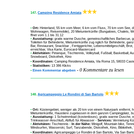
147.
Camping Residence Amiata
•
Ort:
Hinterland, 55 km vom Meer, 6 km vom Fluss, 70 km vom See, dire
Wohnwagen, Reisemobile), 20 Mietunterkünfte (Bungalows, Chalets, Wo
ffnet vom 1.1 bis 31.12
•
Ausstattung:
gratis warme Dusche, gemeinschaftliches Barbecue, g
Toiletten für Behinderte, Mietunterkünfte zug nglich für Behinderte, gan
Bar, Restaurant, Snackbar , Fertiggerichte, Lebensmittelgeschäft, Brot,
erreichbar, Visa Karte, Eurocard-Mastercard
•
Aktivitäten:
Petanque, Tischtennis, Volleyball, Fußball, Basketball, A
Snowboard, Diskothek, Kino
•
Koordinaten:
Camping Residence Amiata
, Via Roma 15, 58033 Caste
•
Statistiken:
13 386 Klicks
-
0 Kommentare zu lesen
•
Einen Kommentar abgeben
148.
Agricampeggio Le Rondini di San Bartolo
•
Ort:
Küstengebiet, weniger als 20 km von einem Naturpark entfernt, hü
Mietunterkünfte, Haustiere zugelassen in dem ganzen Campingplatz, bu
•
Ausstattung:
1 Schwimmbad (kostenloses), gratis warme Dusche, eig
Trinkwasser-Anschluß, Abfluß für Abwasser
-
Services:
Vermietung Küh
•
Aktivitäten:
Tischtennis
-
In der Nähe:
Minigolf, Mountain bike, Tenn
Windsurfen, Wasserski, Surf, Tanzabende, Diskothek, Kino, Bibliothek, 
•
Koordinaten:
Agricampeggio Le Rondini di San Bartolo
, Via San Bart