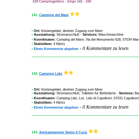
218 Campingplätze - Zeige 141 - 150
141.
Camping del Mare
•
Ort:
Küstengebiet, direkter Zugang zum Meer
•
Ausstattung:
Stromanschluß
-
Services:
Waschmaschine
•
Koordinaten:
Camping del Mare
, Via del Monumento 628, 57034 Mari
•
Statistiken:
4 Klicks
-
0 Kommentare zu lesen
•
Einen Kommentar abgeben
142.
Camping Lido
•
Ort:
Küstengebiet, direkter Zugang zum Meer
•
Ausstattung:
Stromanschluß, Toiletten für Behinderte
-
Services:
Bar
•
Koordinaten:
Camping Lido
, Loc. Lido di Capoliveri, 57031 Capoliveri
•
Statistiken:
4 Klicks
-
0 Kommentare zu lesen
•
Einen Kommentar abgeben
143.
Agricampeggio Sento il Cucù