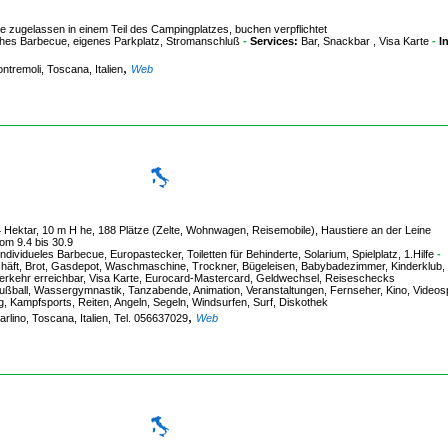
zugelassen in einem Teil des Campingplatzes, buchen verpflichtet
ches Barbecue, eigenes Parkplatz, Stromanschluß
-
Services:
Bar, Snackbar , Visa Karte
-
I
,
ntremoli, Toscana, Italien
Web
 4 Hektar, 10 m H he, 188 Plätze (Zelte, Wohnwagen, Reisemobile), Haustiere an der Leine
om 9.4 bis 30.9
vidueles Barbecue, Europastecker, Toiletten für Behinderte, Solarium, Spielplatz, 1.Hilfe
-
schäft, Brot, Gasdepot, Waschmaschine, Trockner, Bügeleisen, Babybadezimmer, Kinderklub,
Verkehr erreichbar, Visa Karte, Eurocard-Mastercard, Geldwechsel, Reiseschecks
Fußball, Wassergymnastik, Tanzabende, Animation, Veranstaltungen, Fernseher, Kino, Videosp
ng, Kampfsports, Reiten, Angeln, Segeln, Windsurfen, Surf, Diskothek
,
carlino, Toscana, Italien, Tel. 056637029
Web