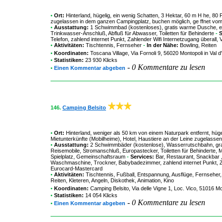
•
Ort:
Hinterland, hügelig, ein wenig Schatten, 3 Hektar, 60 m H he, 80
zugelassen in dem ganzen Campingplatz, buchen möglich, ge ffnet vom 
•
Ausstattung:
1 Schwimmbad (kostenloses), gratis warme Dusche, eig
Trinkwasser-Anschluß, Abfluß für Abwasser, Toiletten für Behinderte
-
S
Telefon, zahlend internet Punkt, Zahlender Wifi Internetzugang überall
•
Aktivitäten:
Tischtennis, Fernseher
-
In der Nähe:
Bowling, Reiten
•
Koordinaten:
Toscana Village
, Via Fornoli 9, 56020 Montopoli in Va
•
Statistiken:
23 930 Klicks
-
0 Kommentare zu lesen
•
Einen Kommentar abgeben
146.
Camping Belsito
•
Ort:
Hinterland, weniger als 50 km von einem Naturpark entfernt, hüge
Mietunterkünfte (Mobilheime), Hotel, Haustiere an der Leine zugelasse
•
Ausstattung:
2 Schwimmbäder (kostenlose), Wasserrutschbahn, grat
Reisemobile, Stromanschluß, Europastecker, Toiletten für Behinderte, Mi
Spielplatz, Gemeinschaftsraum
-
Services:
Bar, Restaurant, Snackbar ,
Waschmaschine, Trockner, Babybadezimmer, zahlend internet Punkt, Zahl
Eurocard-Mastercard
•
Aktivitäten:
Tischtennis, Fußball, Entspannung, Ausflüge, Fernseher, B
Reiten, Kleteren, Angeln, Diskothek, Animation, Kino
•
Koordinaten:
Camping Belsito
, Via delle Vigne 1, Loc. Vico, 51016 
•
Statistiken:
14 054 Klicks
-
0 Kommentare zu lesen
•
Einen Kommentar abgeben