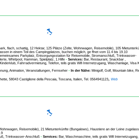
k, flach, schattig, 12 Hektar, 125 Plätze (Zelte, Wohnwagen, Reisemobile), 105 Mietunterkü
sen in einem Teil des Campingplatzes, buchen möglich, ge ffnet vom 11.4 bis 19.10
meinsames Parkplatz, Entsorgungsstation für Reisemobile, Stromanschluß, Trinkwasser-
derte, Whirlpool, Hamman, Spielplatz, 1.Hilfe
-
Services:
Bar, Restaurant, Snackbar ,
inderklub, Fahrradvermietung, Telefon, teils gratis Wifi Internetzugang, Waschanlage, Visa K
nung, Animation, Veranstaltungen, Fernseher
-
In der Nähe:
Minigolf, Golf, Mountain bike, Re
,
hette, 58043 Castiglione della Pescaia, Toscana, Italien, Tel. 0564941123
Web
, Wohnwagen, Reisemobile), 21 Mietunterkünfte (Bungalows), Haustiere an der Leine zugelass
.9
luß, Trinkwasser-Anschluß
-
Services:
Bar, Waschmaschine, teils gratis Wifi Internetzugang,