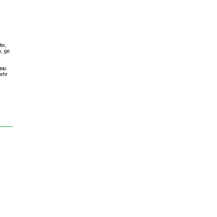
te,
, ge
es:
kehr