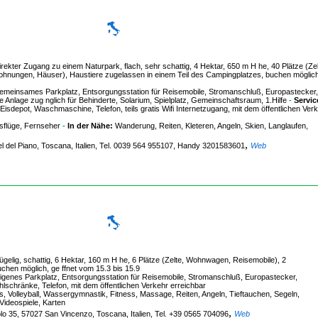
kter Zugang zu einem Naturpark, flach, sehr schattig, 4 Hektar, 650 m H he, 40 Plätze (Zel
hnungen, Häuser), Haustiere zugelassen in einem Teil des Campingplatzes, buchen möglich
emeinsames Parkplatz, Entsorgungsstation für Reisemobile, Stromanschluß, Europastecker,
ze Anlage zug nglich für Behinderte, Solarium, Spielplatz, Gemeinschaftsraum, 1.Hilfe
-
Servic
 Eisdepot, Waschmaschine, Telefon, teils gratis Wifi Internetzugang, mit dem öffentlichen Ver
usflüge, Fernseher
-
In der Nähe:
Wanderung, Reiten, Kleteren, Angeln, Skien, Langlaufen,
,
l del Piano, Toscana, Italien, Tel. 0039 564 955107, Handy 3201583601
Web
gelig, schattig, 6 Hektar, 160 m H he, 6 Plätze (Zelte, Wohnwagen, Reisemobile), 2
chen möglich, ge ffnet vom 15.3 bis 15.9
enes Parkplatz, Entsorgungsstation für Reisemobile, Stromanschluß, Europastecker,
lschränke, Telefon, mit dem öffentlichen Verkehr erreichbar
is, Volleyball, Wassergymnastik, Fitness, Massage, Reiten, Angeln, Tieftauchen, Segeln,
Videospiele, Karten
,
olo 35, 57027 San Vincenzo, Toscana, Italien, Tel. +39 0565 704096
Web