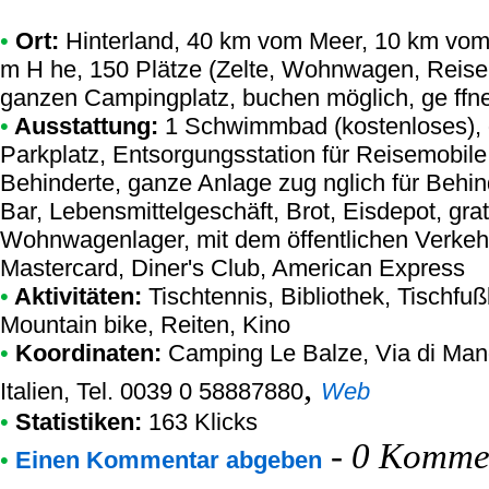
•
Ort:
Hinterland, 40 km vom Meer, 10 km vom 
m H he, 150 Plätze (Zelte, Wohnwagen, Reise
ganzen Campingplatz, buchen möglich, ge ffne
•
Ausstattung:
1 Schwimmbad (kostenloses),
Parkplatz, Entsorgungsstation für Reisemobile,
Behinderte, ganze Anlage zug nglich für Behind
Bar, Lebensmittelgeschäft, Brot, Eisdepot, grat
Wohnwagenlager, mit dem öffentlichen Verkehr
Mastercard, Diner's Club, American Express
•
Aktivitäten:
Tischtennis, Bibliothek, Tischfuß
Mountain bike, Reiten, Kino
•
Koordinaten:
Camping Le Balze
, Via di Man
,
Italien, Tel. 0039 0 58887880
Web
•
Statistiken:
163 Klicks
-
0 Kommen
•
Einen Kommentar abgeben