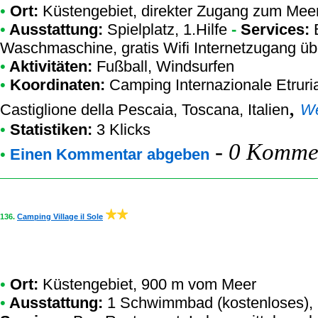
•
Ort:
Küstengebiet, direkter Zugang zum Meer
•
Ausstattung:
Spielplatz, 1.Hilfe
-
Services:
B
Waschmaschine, gratis Wifi Internetzugang üb
•
Aktivitäten:
Fußball, Windsurfen
•
Koordinaten:
Camping Internazionale Etruri
,
Castiglione della Pescaia, Toscana, Italien
W
•
Statistiken:
3 Klicks
-
0 Kommen
•
Einen Kommentar abgeben
136.
Camping Village il Sole
•
Ort:
Küstengebiet, 900 m vom Meer
•
Ausstattung:
1 Schwimmbad (kostenloses), S