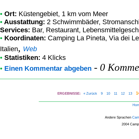
•
Ort:
Küstengebiet, 1 km vom Meer
•
Ausstattung:
2 Schwimmbäder, Stromanschlu
Services:
Bar, Restaurant, Lebensmittelgesch
•
Koordinaten:
Camping La Pineta
, Via dei L
,
Italien
Web
•
Statistiken:
4 Klicks
-
0 Kommen
•
Einen Kommentar abgeben
1
ERGEBNISSE:
« Zurück
9
10
11
12
13
Ho
Andere Sprachen
Camp
2004
Campi