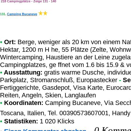
218 Campingplätze - Zeige 131 - 140
131.
Camping Bucaneve
•
Ort:
Berge, weniger als 20 km von einem Natur
Hektar, 1200 m H he, 55 Plätze (Zelte, Wohnw
Wintercamping, Haustiere an der Leine zugela
Campingplatzes, ge ffnet vom 1.6 bis 15.9 & v
•
Ausstattung:
gratis warme Dusche, individ
Parkplatz, Stromanschluß, Europastecker
-
Se
Fertiggerichte, Gasdepot, Visa Karte, Eurocar
Reiten, Angeln, Skien, Langlaufen
•
Koordinaten:
Camping Bucaneve
, Via Secc
Toscana, Italien, Tel. 00390573607001, Han
•
Statistiken:
1 020 Klicks
-
0 Kommen