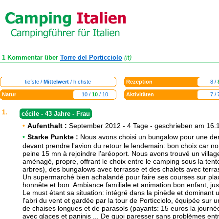
1 Kommentar über
Torre del Porticciolo
(it)
tiefste /
Mittelwert
/ h chste
Rezeption
8 /
Natur
10 /
10
/ 10
Aktivitäten
7 /
1.
cécile - 43 Jahre - Frau
•
Aufenthalt :
September 2012 - 4 Tage - geschrieben am 16.
•
Starke Punkte :
Nous avons choisi un bungalow pour une dern
devant prendre l'avion du retour le lendemain: bon choix car n
peine 15 mn à rejoindre l'aréoport. Nous avons trouvé un villa
aménagé, propre, offrant le choix entre le camping sous la tent
arbres), des bungalows avec terrasse et des chalets avec terr
Un supermarché bien achalandé pour faire ses courses sur plac
honnête et bon. Ambiance familiale et animation bon enfant, j
Le must étant sa situation: intégré dans la pinède et dominant u
l'abri du vent et gardée par la tour de Porticciolo, équipée sur u
de chaises longues et de parasols (payants: 15 euros la journée
avec glaces et paninis ... De quoi paresser sans problèmes ent