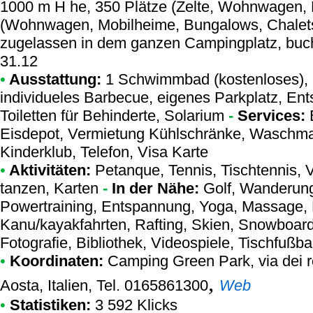
1000 m H he, 350 Plätze (Zelte, Wohnwagen, R
(Wohnwagen, Mobilheime, Bungalows, Chalets
zugelassen in dem ganzen Campingplatz, buch
31.12
•
Ausstattung:
1 Schwimmbad (kostenloses),
individueles Barbecue, eigenes Parkplatz, Ent
Toiletten für Behinderte, Solarium
-
Services:
B
Eisdepot, Vermietung Kühlschränke, Waschma
Kinderklub, Telefon, Visa Karte
•
Aktivitäten:
Petanque, Tennis, Tischtennis, V
tanzen, Karten
-
In der Nähe:
Golf, Wanderung,
Powertraining, Entspannung, Yoga, Massage, R
Kanu/kayakfahrten, Rafting, Skien, Snowboard
Fotografie, Bibliothek, Videospiele, Tischfußbal
•
Koordinaten:
Camping Green Park
, via dei
,
Aosta, Italien, Tel. 0165861300
Web
•
Statistiken:
3 592 Klicks