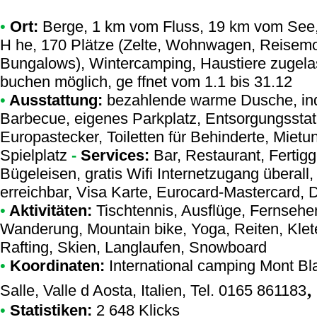
•
Ort:
Berge, 1 km vom Fluss, 19 km vom See, h
H he, 170 Plätze (Zelte, Wohnwagen, Reisemob
Bungalows), Wintercamping, Haustiere zugel
buchen möglich, ge ffnet vom 1.1 bis 31.12
•
Ausstattung:
bezahlende warme Dusche, ind
Barbecue, eigenes Parkplatz, Entsorgungsstat
Europastecker, Toiletten für Behinderte, Mietun
Spielplatz
-
Services:
Bar, Restaurant, Fertig
Bügeleisen, gratis Wifi Internetzugang überall,
erreichbar, Visa Karte, Eurocard-Mastercard, D
•
Aktivitäten:
Tischtennis, Ausflüge, Fernseher
Wanderung, Mountain bike, Yoga, Reiten, Klet
Rafting, Skien, Langlaufen, Snowboard
•
Koordinaten:
International camping Mont Bl
Salle, Valle d Aosta, Italien, Tel. 0165 861183
•
Statistiken:
2 648 Klicks