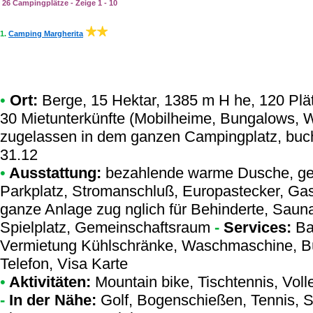
26 Campingplätze - Zeige 1 - 10
1.
Camping Margherita
•
Ort:
Berge, 15 Hektar, 1385 m H he, 120 Plä
30 Mietunterkünfte (Mobilheime, Bungalows, 
zugelassen in dem ganzen Campingplatz, buche
31.12
•
Ausstattung:
bezahlende warme Dusche, gem
Parkplatz, Stromanschluß, Europastecker, Gas-
ganze Anlage zug nglich für Behinderte, Sau
Spielplatz, Gemeinschaftsraum
-
Services:
Bar
Vermietung Kühlschränke, Waschmaschine, Bü
Telefon, Visa Karte
•
Aktivitäten:
Mountain bike, Tischtennis, Volle
-
In der Nähe:
Golf, Bogenschießen, Tennis, 