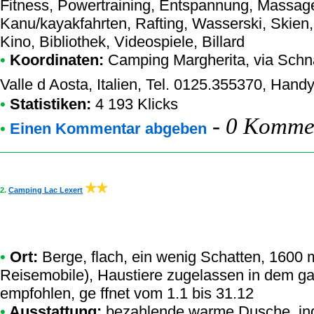
Fitness, Powertraining, Entspannung, Massage
Kanu/kayakfahrten, Rafting, Wasserski, Skien,
Kino, Bibliothek, Videospiele, Billard
•
Koordinaten:
Camping Margherita
, via Sch
Valle d Aosta, Italien, Tel. 0125.355370, Han
•
Statistiken:
4 193 Klicks
-
0 Kommen
•
Einen Kommentar abgeben
2.
Camping Lac Lexert
•
Ort:
Berge, flach, ein wenig Schatten, 1600 
Reisemobile), Haustiere zugelassen in dem g
empfohlen, ge ffnet vom 1.1 bis 31.12
•
Ausstattung:
bezahlende warme Dusche, ind