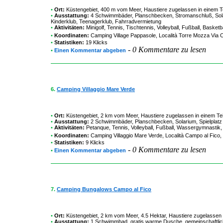
•
Ort:
Küstengebiet, 400 m vom Meer, Haustiere zugelassen in einem Te
•
Ausstattung:
4 Schwimmbäder, Planschbecken, Stromanschluß, Solar
Kinderklub, Teenagerklub, Fahrradvermietung
•
Aktivitäten:
Minigolf, Tennis, Tischtennis, Volleyball, Fußball, Baske
•
Koordinaten:
Camping Village Pappasole
, Località Torre Mozza Via C
•
Statistiken:
19 Klicks
-
0 Kommentare zu lesen
•
Einen Kommentar abgeben
6.
Camping Villaggio Mare Verde
•
Ort:
Küstengebiet, 2 km vom Meer, Haustiere zugelassen in einem Te
•
Ausstattung:
2 Schwimmbäder, Planschbecken, Solarium, Spielplatz
•
Aktivitäten:
Petanque, Tennis, Volleyball, Fußball, Wassergymnastik,
•
Koordinaten:
Camping Villaggio Mare Verde
, Località Campo al Fico,
•
Statistiken:
9 Klicks
-
0 Kommentare zu lesen
•
Einen Kommentar abgeben
7.
Camping Bungalows Campo al Fico
•
Ort:
Küstengebiet, 2 km vom Meer, 4.5 Hektar, Haustiere zugelassen 
•
Ausstattung:
1 Schwimmbad, gratis warme Dusche, gemeinschaftliches