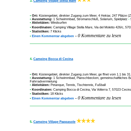
3.
Camping Village Stella Mare
•
Ort:
Küstengebiet, direkter Zugang zum Meer, 4 Hektar, 247 Plätze (
•
Ausstattung:
1 Schwimmbad, Stromanschluß, Solarium, Spielplatz
-
•
Aktivitäten:
Windsurfen
•
Koordinaten:
Camping Village Stella Mare
, Via del Moletto 426/c, 57
•
Statistiken:
7 Klicks
-
0 Kommentare zu lesen
•
Einen Kommentar abgeben
4.
Camping Bocca di Cecina
•
Ort:
Küstengebiet, direkter Zugang zum Meer, ge ffnet vom 1.1 bis 31
•
Ausstattung:
1 Schwimmbad, Planschbecken, gemeinschaftliches Bar
Fahrradvermietung
•
Aktivitäten:
Petanque, Tennis, Tischtennis, Fußball
•
Koordinaten:
Camping Bocca di Cecina
, Via Volterra 7, 57023 Cecina
•
Statistiken:
18 Klicks
-
0 Kommentare zu lesen
•
Einen Kommentar abgeben
5.
Camping Village Pappasole