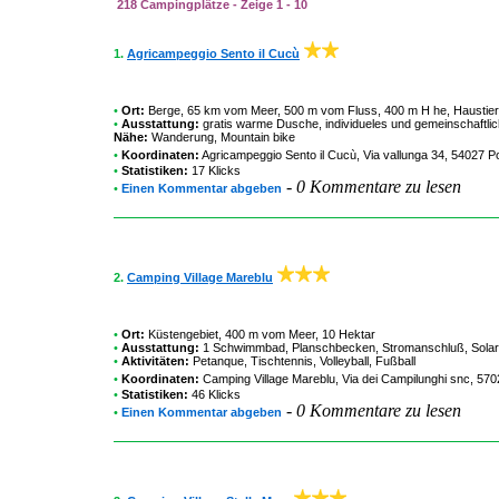
218 Campingplätze - Zeige 1 - 10
1.
Agricampeggio Sento il Cucù
•
Ort:
Berge, 65 km vom Meer, 500 m vom Fluss, 400 m H he, Haustiere 
•
Ausstattung:
gratis warme Dusche, individueles und gemeinschaftli
Nähe:
Wanderung, Mountain bike
•
Koordinaten:
Agricampeggio Sento il Cucù
, Via vallunga 34, 54027 Po
•
Statistiken:
17 Klicks
-
0 Kommentare zu lesen
•
Einen Kommentar abgeben
2.
Camping Village Mareblu
•
Ort:
Küstengebiet, 400 m vom Meer, 10 Hektar
•
Ausstattung:
1 Schwimmbad, Planschbecken, Stromanschluß, Solari
•
Aktivitäten:
Petanque, Tischtennis, Volleyball, Fußball
•
Koordinaten:
Camping Village Mareblu
, Via dei Campilunghi snc, 57
•
Statistiken:
46 Klicks
-
0 Kommentare zu lesen
•
Einen Kommentar abgeben