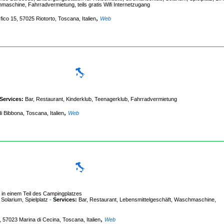
maschine, Fahrradvermietung, teils gratis Wifi Internetzugang
,
fico 15, 57025 Riotorto, Toscana, Italien
Web
Services:
Bar, Restaurant, Kinderklub, Teenagerklub, Fahrradvermietung
,
i Bibbona, Toscana, Italien
Web
in einem Teil des Campingplatzes
olarium, Spielplatz
-
Services:
Bar, Restaurant, Lebensmittelgeschäft, Waschmaschine,
,
, 57023 Marina di Cecina, Toscana, Italien
Web