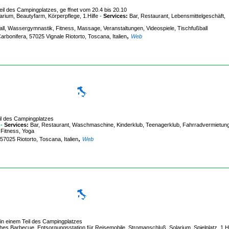
il des Campingplatzes, ge ffnet vom 20.4 bis 20.10
ium, Beautyfarm, Körperpflege, 1.Hilfe
-
Services:
Bar, Restaurant, Lebensmittelgeschäft,
tball, Wassergymnastik, Fitness, Massage, Veranstaltungen, Videospiele, Tischfußball
,
arbonifera, 57025 Vignale Riotorto, Toscana, Italien
Web
il des Campingplatzes
-
Services:
Bar, Restaurant, Waschmaschine, Kinderklub, Teenagerklub, Fahrradvermietun
 Fitness, Yoga
,
 57025 Riotorto, Toscana, Italien
Web
in einem Teil des Campingplatzes
 Barbecue, Entsorgungsstation für Reisemobile, Stromanschluß, Solarium, Spielplatz, 1.Hi