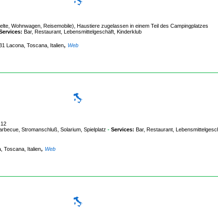
Zelte, Wohnwagen, Reisemobile), Haustiere zugelassen in einem Teil des Campingplatzes
Services:
Bar, Restaurant, Lebensmittelgeschäft, Kinderklub
,
031 Lacona, Toscana, Italien
Web
.12
becue, Stromanschluß, Solarium, Spielplatz
-
Services:
Bar, Restaurant, Lebensmittelgesch
,
, Toscana, Italien
Web