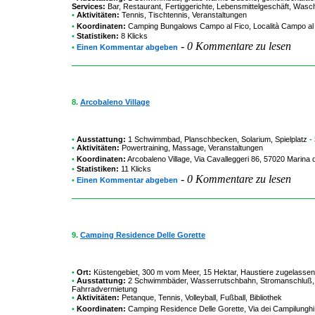
Services:
Bar, Restaurant, Fertiggerichte, Lebensmittelgeschäft, Wasch
•
Aktivitäten:
Tennis, Tischtennis, Veranstaltungen
•
Koordinaten:
Camping Bungalows Campo al Fico
, Località Campo al 
•
Statistiken:
8 Klicks
-
0 Kommentare zu lesen
•
Einen Kommentar abgeben
8.
Arcobaleno Village
•
Ausstattung:
1 Schwimmbad, Planschbecken, Solarium, Spielplatz
-
•
Aktivitäten:
Powertraining, Massage, Veranstaltungen
•
Koordinaten:
Arcobaleno Village
, Via Cavalleggeri 86, 57020 Marina d
•
Statistiken:
11 Klicks
-
0 Kommentare zu lesen
•
Einen Kommentar abgeben
9.
Camping Residence Delle Gorette
•
Ort:
Küstengebiet, 300 m vom Meer, 15 Hektar, Haustiere zugelassen 
•
Ausstattung:
2 Schwimmbäder, Wasserrutschbahn, Stromanschluß, S
Fahrradvermietung
•
Aktivitäten:
Petanque, Tennis, Volleyball, Fußball, Bibliothek
•
Koordinaten:
Camping Residence Delle Gorette
, Via dei Campilunghi