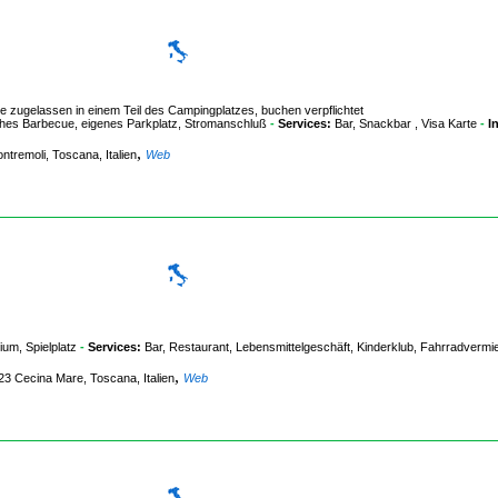
zugelassen in einem Teil des Campingplatzes, buchen verpflichtet
ches Barbecue, eigenes Parkplatz, Stromanschluß
-
Services:
Bar, Snackbar , Visa Karte
-
I
,
ntremoli, Toscana, Italien
Web
um, Spielplatz
-
Services:
Bar, Restaurant, Lebensmittelgeschäft, Kinderklub, Fahrradvermi
,
023 Cecina Mare, Toscana, Italien
Web