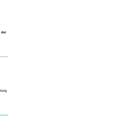
n der
etung