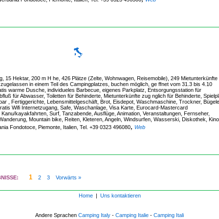
g, 15 Hektar, 200 m H he, 426 Plätze (Zelte, Wohnwagen, Reisemobile), 249 Mietunterkünfte
zugelassen in einem Teil des Campingplatzes, buchen möglich, ge ffnet vom 31.3 bis 4.10
s warme Dusche, individueles Barbecue, eigenes Parkplatz, Entsorgungsstation für
ß für Abwasser, Toiletten für Behinderte, Mietunterkünfte zug nglich für Behinderte, Spielpl
ar , Fertiggerichte, Lebensmittelgeschäft, Brot, Eisdepot, Waschmaschine, Trockner, Bügele
ratis Wifi Internetzugang, Safe, Waschanlage, Visa Karte, Eurocard-Mastercard
 Kanu/kayakfahrten, Surf, Tanzabende, Ausflüge, Animation, Veranstaltungen, Fernseher,
, Wanderung, Mountain bike, Reiten, Kleteren, Angeln, Windsurfen, Wasserski, Diskothek, Kino
,
bania Fondotoce, Piemonte, Italien, Tel. +39 0323 496080
Web
1
BNISSE:
2
3
Vorwärts »
Home
|
Uns kontaktieren
Andere Sprachen
Camping Italy
-
Camping Italie
-
Camping Itali