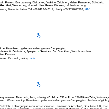
ik, Fitness, Entspannung, Diskothek, Ausflüge, Zeichnen, Malen, Fernseher, Bibliothek,
Nähe:
Golf, Wanderung, Mountain bike, Reiten, Kleteren, Höhlenforschung
,
Cassa, Piemonte, Italien, Tel. +39.011.9842819, Handy +39.3337677993
Web
H he, Haustiere zugelassen in dem ganzen Campingplatz
etten für Behinderte, Spielplatz
-
Services:
Bar, Snackbar , Waschmaschine
ke, Kleteren
,
nale, Piemonte, Italien
Web
ng zu einem Naturpark, flach, schattig, 40 Hektar, 792 m H he, 240 Plätze (Zelte, Wohnwag
user), Wintercamping, Haustiere zugelassen in dem ganzen Campingplatz, buchen möglich, 
arkplatz, Entsorgungsstation für Reisemobile, Trinkwasser-Anschluß, Gas-Anschluß, Toilet