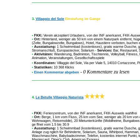
3.
Villaggio del Sole
Einstufung im Gange
•
FKK:
Verein akzeptiert Urlaubers
,
von der INF anerkannt
,
FKK-Auswei
•
Ort:
Hinterland, weniger als 50 km von einem Naturpark entfernt, hüge
(Zelte, Bungalowzelte, Bungalows), Hotel, Haustiere verboten, buchen e
•
Ausstattung:
1 Schwimmbad (kostenloses), gratis warme Dusche, ge
Stromanschluß, Europastecker, Solarium
-
Services:
Bar, Restaurant, 
•
Aktivitäten:
Wanderung, Badminton, Tischtennis, Volleyball, Fitness
Animation, Veranstaltungen, Gesellschaftsspiele
•
Koordinaten:
Villaggio del Sole
, Via per Viale 5, 14010 Cortazzone, 
•
Statistiken:
10 368 Klicks
-
0 Kommentare zu lesen
•
Einen Kommentar abgeben
4.
Le Betulle Villaggio Naturista
•
FKK:
Ferienzentrum
,
von der INF anerkannt
,
FKK-Ausweis wahlfrei
•
Ort:
Berge, 1 km vom Fluss, 25 km vom See, weniger als 20 km von ein
Wohnwagen, Reisemobile), 20 Mietunterkünfte (Mobilheime, Bungalows,
ge ffnet vom 1.5 bis 30.9
•
Ausstattung:
1 Schwimmbad (kostenloses), gratis warme Dusche, gem
Anlage zug nglich für Behinderte, Solarium, Sauna, Whirlpool, Hamman,
Waschmaschine, Babybadezimmer, Telefon, kostenlos internet Punkt, teil
Mastercard, Diner's Club, American Express