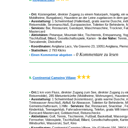
•
Ort:
Küstengebiet, direkter Zugang zu einem Naturpark, hügelig, ein 
Mobilheime, Bungalows), Haustiere an der Leine zugelassen in dem gan
•
Ausstattung:
1 Schwimmbad (Hallenbad), gratis warme Dusche, indiv
Reisemobile, Stromanschluß, Europastecker, Toiletten für Behinderte, M
-
Services:
Bar, Restaurant, Gasdepot, Waschmaschine, Trockner, Fahrr
Mastercard
•
Aktivitäten:
Petanque, Mountain bike, Tischtennis, Entspannung, Yoga,
Tischfußball, Billard, Gesellschaftsspiele, Karten
-
In der Nähe:
Tennis,
Tanzabende, Diskothek
•
Koordinaten:
Avigliana Lacs
, Via Giaveno 23, 10051 Avigliana, Piemon
•
Statistiken:
2 793 Klicks
-
0 Kommentare zu lesen
•
Einen Kommentar abgeben
9.
Continental Camping Village
•
Ort:
1 km vom Fluss, direkter Zugang zum See, direkter Zugang zu ein
Reisemobile), 285 Mietunterkünfte (Mobilheime, Wohnungen), Haustiere 
•
Ausstattung:
1 Schwimmbad (kostenloses), gratis warme Dusche, ind
Trinkwasser-Anschluß, Abfluß für Abwasser, Toiletten für Behinderte, Mie
Gemeinschaftsraum, 1.Hilfe
-
Services:
Bar, Restaurant, Snackbar , F
Kinderklub, Teenagerklub, Fahrradvermietung, Telefon, gratis Wifi Inter
Eurocard-Mastercard, Geldwechsel, Reiseschecks
•
Aktivitäten:
Golf, Tennis, Tischtennis, Fußball, Basketball, Wasserg
Fernseher, Videospiele, Tischfußball, Billard, Gesellschaftsspiele, Karte
Windsurfen, Wasserski, Surf, Kino
•
Koordinaten:
Continental Camping Village
, Via 42 Martiri 156, 28924