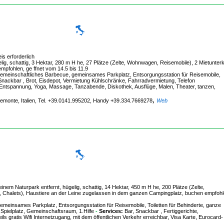
s erforderlich
lig, schattig, 3 Hektar, 280 m H he, 27 Plätze (Zelte, Wohnwagen, Reisemobile), 2 Mietunter
mpfohlen, ge ffnet vom 14.5 bis 11.9
meinschaftliches Barbecue, gemeinsames Parkplatz, Entsorgungsstation für Reisemobile,
Snackbar , Brot, Eisdepot, Vermietung Kühlschränke, Fahrradvermietung, Telefon
, Entspannung, Yoga, Massage, Tanzabende, Diskothek, Ausflüge, Malen, Theater, tanzen,
,
Piemonte, Italien, Tel. +39.0141.995202, Handy +39.334.7669278
Web
em Naturpark entfernt, hügelig, schattig, 14 Hektar, 450 m H he, 200 Plätze (Zelte,
 Chalets), Haustiere an der Leine zugelassen in dem ganzen Campingplatz, buchen empfohl
einsames Parkplatz, Entsorgungsstation für Reisemobile, Toiletten für Behinderte, ganze
 Spielplatz, Gemeinschaftsraum, 1.Hilfe
-
Services:
Bar, Snackbar , Fertiggerichte,
s gratis Wifi Internetzugang, mit dem öffentlichen Verkehr erreichbar, Visa Karte, Eurocard-