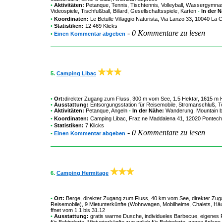
•
Aktivitäten:
Petanque, Tennis, Tischtennis, Volleyball, Wassergymnast
Videospiele, Tischfußball, Billard, Gesellschaftsspiele, Karten
-
In der 
•
Koordinaten:
Le Betulle Villaggio Naturista
, Via Lanzo 33, 10040 La 
•
Statistiken:
12 469 Klicks
-
0 Kommentare zu lesen
•
Einen Kommentar abgeben
5.
Camping Libac
•
Ort:
direkter Zugang zum Fluss, 300 m vom See, 1.5 Hektar, 1615 m 
•
Ausstattung:
Entsorgungsstation für Reisemobile, Stromanschluß, Toil
•
Aktivitäten:
Petanque, Angeln
-
In der Nähe:
Wanderung, Mountain bi
•
Koordinaten:
Camping Libac
, Fraz.ne Maddalena 41, 12020 Pontechia
•
Statistiken:
7 Klicks
-
0 Kommentare zu lesen
•
Einen Kommentar abgeben
6.
Camping Hermitage
•
Ort:
Berge, direkter Zugang zum Fluss, 40 km vom See, direkter Zuga
Reisemobile), 9 Mietunterkünfte (Wohnwagen, Mobilheime, Chalets, Hä
ffnet vom 1.1 bis 31.12
•
Ausstattung:
gratis warme Dusche, individueles Barbecue, eigenes P