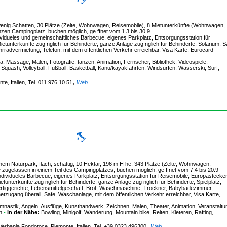
wenig Schatten, 30 Plätze (Zelte, Wohnwagen, Reisemobile), 8 Mietunterkünfte (Wohnwagen,
zen Campingplatz, buchen möglich, ge ffnet vom 1.3 bis 30.9
idueles und gemeinschaftliches Barbecue, eigenes Parkplatz, Entsorgungsstation für
ietunterkünfte zug nglich für Behinderte, ganze Anlage zug nglich für Behinderte, Solarium, 
advermietung, Telefon, mit dem öffentlichen Verkehr erreichbar, Visa Karte, Eurocard-
 Massage, Malen, Fotografie, tanzen, Animation, Fernseher, Bibliothek, Videospiele,
 Squash, Volleyball, Fußball, Basketball, Kanu/kayakfahrten, Windsurfen, Wasserski, Surf,
,
te, Italien, Tel. 011 976 10 51
Web
em Naturpark, flach, schattig, 10 Hektar, 196 m H he, 343 Plätze (Zelte, Wohnwagen,
zugelassen in einem Teil des Campingplatzes, buchen möglich, ge ffnet vom 7.4 bis 20.9
ividueles Barbecue, eigenes Parkplatz, Entsorgungsstation für Reisemobile, Europastecker
tunterkünfte zug nglich für Behinderte, ganze Anlage zug nglich für Behinderte, Spielplatz,
ertiggerichte, Lebensmittelgeschäft, Brot, Waschmaschine, Trockner, Babybadezimmer,
netzugang überall, Safe, Waschanlage, mit dem öffentlichen Verkehr erreichbar, Visa Karte,
ymnastik, Angeln, Ausflüge, Kunsthandwerk, Zeichnen, Malen, Theater, Animation, Veranstaltu
n
-
In der Nähe:
Bowling, Minigolf, Wanderung, Mountain bike, Reiten, Kleteren, Rafting,
,
 Verbania Fondotoce, Piemonte, Italien, Tel. +39 0323 496300
Web