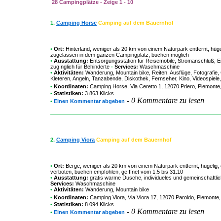
28 Campingplätze - Zeige 1 - 10
1.
Camping Horse
Camping auf dem Bauernhof
•
Ort:
Hinterland, weniger als 20 km von einem Naturpark entfernt, hüge
zugelassen in dem ganzen Campingplatz, buchen möglich
•
Ausstattung:
Entsorgungsstation für Reisemobile, Stromanschluß, Eu
zug nglich für Behinderte
-
Services:
Waschmaschine
•
Aktivitäten:
Wanderung, Mountain bike, Reiten, Ausflüge, Fotografie, 
Kleteren, Angeln, Tanzabende, Diskothek, Fernseher, Kino, Videospiele, 
•
Koordinaten:
Camping Horse
, Via Ceretto 1, 12070 Priero, Piemonte,
•
Statistiken:
3 863 Klicks
-
0 Kommentare zu lesen
•
Einen Kommentar abgeben
2.
Camping Viora
Camping auf dem Bauernhof
•
Ort:
Berge, weniger als 20 km von einem Naturpark entfernt, hügelig, e
verboten, buchen empfohlen, ge ffnet vom 1.5 bis 31.10
•
Ausstattung:
gratis warme Dusche, individueles und gemeinschaftl
Services:
Waschmaschine
•
Aktivitäten:
Wanderung, Mountain bike
•
Koordinaten:
Camping Viora
, Via Viora 17, 12070 Paroldo, Piemonte,
•
Statistiken:
8 094 Klicks
-
0 Kommentare zu lesen
•
Einen Kommentar abgeben