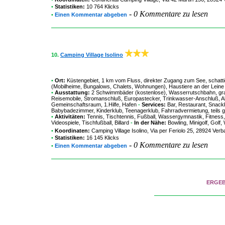
•
Statistiken:
10 764 Klicks
-
0 Kommentare zu lesen
•
Einen Kommentar abgeben
10.
Camping Village Isolino
•
Ort:
Küstengebiet, 1 km vom Fluss, direkter Zugang zum See, schatti
(Mobilheime, Bungalows, Chalets, Wohnungen), Haustiere an der Leine 
•
Ausstattung:
2 Schwimmbäder (kostenlose), Wasserrutschbahn, grati
Reisemobile, Stromanschluß, Europastecker, Trinkwasser-Anschluß, Abflu
Gemeinschaftsraum, 1.Hilfe, Hafen
-
Services:
Bar, Restaurant, Snackb
Babybadezimmer, Kinderklub, Teenagerklub, Fahrradvermietung, teils g
•
Aktivitäten:
Tennis, Tischtennis, Fußball, Wassergymnastik, Fitness,
Videospiele, Tischfußball, Billard
-
In der Nähe:
Bowling, Minigolf, Golf
•
Koordinaten:
Camping Village Isolino
, Via per Feriolo 25, 28924 Ver
•
Statistiken:
16 145 Klicks
-
0 Kommentare zu lesen
•
Einen Kommentar abgeben
ERGE