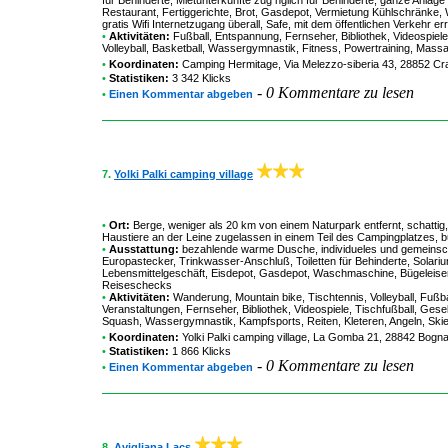
für Behinderte, Mietunterkünfte zug nglich für Behinderte, ganze Anlage
Restaurant, Fertiggerichte, Brot, Gasdepot, Vermietung Kühlschränke
gratis Wifi Internetzugang überall, Safe, mit dem öffentlichen Verkehr e
•
Aktivitäten:
Fußball, Entspannung, Fernseher, Bibliothek, Videospiele, 
Volleyball, Basketball, Wassergymnastik, Fitness, Powertraining, Massa
•
Koordinaten:
Camping Hermitage
, Via Melezzo-siberia 43, 28852 Cra
•
Statistiken:
3 342 Klicks
-
0 Kommentare zu lesen
•
Einen Kommentar abgeben
7.
Yolki Palki camping village
•
Ort:
Berge, weniger als 20 km von einem Naturpark entfernt, schattig,
Haustiere an der Leine zugelassen in einem Teil des Campingplatzes, b
•
Ausstattung:
bezahlende warme Dusche, individueles und gemeinscha
Europastecker, Trinkwasser-Anschluß, Toiletten für Behinderte, Solariu
Lebensmittelgeschäft, Eisdepot, Gasdepot, Waschmaschine, Bügeleisen,
Reiseschecks
•
Aktivitäten:
Wanderung, Mountain bike, Tischtennis, Volleyball, Fußba
Veranstaltungen, Fernseher, Bibliothek, Videospiele, Tischfußball, Gesel
Squash, Wassergymnastik, Kampfsports, Reiten, Kleteren, Angeln, Skie
•
Koordinaten:
Yolki Palki camping village
, La Gomba 21, 28842 Bognan
•
Statistiken:
1 866 Klicks
-
0 Kommentare zu lesen
•
Einen Kommentar abgeben
8.
Avigliana Lacs