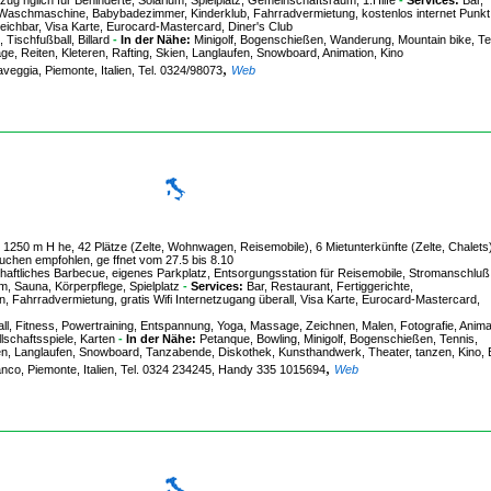
 zug nglich für Behinderte, Solarium, Spielplatz, Gemeinschaftsraum, 1.Hilfe
-
Services:
Bar,
, Waschmaschine, Babybadezimmer, Kinderklub, Fahrradvermietung, kostenlos internet Punkt
rreichbar, Visa Karte, Eurocard-Mastercard, Diner's Club
Tischfußball, Billard
-
In der Nähe:
Minigolf, Bogenschießen, Wanderung, Mountain bike, Te
ge, Reiten, Kleteren, Rafting, Skien, Langlaufen, Snowboard, Animation, Kino
,
veggia, Piemonte, Italien, Tel. 0324/98073
Web
 1250 m H he, 42 Plätze (Zelte, Wohnwagen, Reisemobile), 6 Mietunterkünfte (Zelte, Chalets
uchen empfohlen, ge ffnet vom 27.5 bis 8.10
ftliches Barbecue, eigenes Parkplatz, Entsorgungsstation für Reisemobile, Stromanschluß
m, Sauna, Körperpflege, Spielplatz
-
Services:
Bar, Restaurant, Fertiggerichte,
 Fahrradvermietung, gratis Wifi Internetzugang überall, Visa Karte, Eurocard-Mastercard,
ll, Fitness, Powertraining, Entspannung, Yoga, Massage, Zeichnen, Malen, Fotografie, Anima
lschaftsspiele, Karten
-
In der Nähe:
Petanque, Bowling, Minigolf, Bogenschießen, Tennis,
n, Langlaufen, Snowboard, Tanzabende, Diskothek, Kunsthandwerk, Theater, tanzen, Kino, B
,
co, Piemonte, Italien, Tel. 0324 234245, Handy 335 1015694
Web