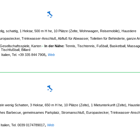
lig, schattig, 1 Hektar, 500 m H he, 10 Plätze (Zelte, Wohnwagen, Reisemobile), Haustiere
ropastecker, Trinkwasser-Anschluß, Abfluß für Abwasser, Toiletten für Behinderte, ganze A
Gesellschaftsspiele, Karten
-
In der Nähe:
Tennis, Tischtennis, Fußball, Basketball, Massag
Tischfußball, Billard
,
 Italien, Tel. +39 335 844 7908
Web
in wenig Schatten, 3 Hektar, 650 m H he, 10 Plätze (Zelte), 1 Mietunterkunft (Zelte), Haustie
iches Barbecue, gemeinsames Parkplatz, Stromanschluß, Europastecker, Trinkwasser-Ansc
,
 Italien, Tel. 0039 0174789017
Web