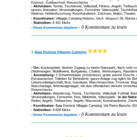
Express, Geldwechsel, Reiseschecks
•
Aktivitäten:
Tennis, Tischtennis, Volleyball, Fitness, Angeln, Tieftau
tanzen, Animation, Veranstaltungen, Fernseher, Videospiele, Tischfußbal
Kleteren, Höhlenforschung, Kunsthandwerk, Zeichnen, Malen, Theater, Ki
•
Koordinaten:
Villaggio Camping Nettuno
, Via A. Vespucci 39, Marina
•
Statistiken:
8 491 Klicks
-
0 Kommentare zu lesen
•
Einen Kommentar abgeben
3.
Baia Domizia Villaggio Camping
•
Ort:
Küstengebiet, direkter Zugang zu einem Naturpark, flach, sehr sc
(Wohnwagen, Mobilheime, Bungalows, Chalets, Wohnungen), Haustiere v
•
Ausstattung:
3 Schwimmbäder (kostenlose), gratis warme Dusche, in
Europastecker, Toiletten für Behinderte, ganze Anlage zug nglich für Behi
Lebensmittelgeschäft, Brot, Gasdepot, Waschmaschine, Trockner, Büge
Waschanlage, Wohnwagenlager, mit dem öffentlichen Verkehr erreichba
Reiseschecks
•
Aktivitäten:
Wanderung, Tennis, Tischtennis, Volleyball, Fußball, Ba
Veranstaltungen, Fernseher, Kino, Bibliothek, Videospiele
-
In der Nähe
Reiten, Angeln, Tieftauchen, Segeln, Wasserski, Kunsthandwerk, Zeichnen
•
Koordinaten:
Baia Domizia Villaggio Camping
, Via Pietre Bianche, 8
•
Statistiken:
9 828 Klicks
-
0 Kommentare zu lesen
•
Einen Kommentar abgeben