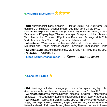
6.
Villaggio Blue Marine
•
Ort:
Küstengebiet, flach, schattig, 5 Hektar, 20 m H he, 200 Plätze,
ganzen Campingplatz, buchen möglich, ge ffnet vom 1.4 bis 30.10
•
Ausstattung:
3 Schwimmbäder (kostenlose), Planschbecken, Wasserr
Beautyfarm, Körperpflege, Thalassotherapie, Spielplatz, 1.Hilfe, Hafen
Waschmaschine, Trockner, Bügeleisen, Kinderklub, Teenagerklub, Fahrr
Verkehr erreichbar, Visa Karte, Eurocard-Mastercard
•
Aktivitäten:
Wanderung, Tischtennis, Volleyball, Fußball, Wassergym
Mountain bike, Reiten, Kleteren, Angeln, Langlaufen, Tanzabende, Disko
•
Koordinaten:
Villaggio Blue Marine
, Via Sirene 44, 84059 Marina di 
•
Statistiken:
5 613 Klicks
-
0 Kommentare zu lesen
•
Einen Kommentar abgeben
7.
Camping Paluba
•
Ort:
Küstengebiet, direkter Zugang zu einem Naturpark, hügelig, schat
des Campingplatzes, buchen empfohlen, ge ffnet vom 1.1 bis 31.12
•
Ausstattung:
gratis warme Dusche, eigenes Parkplatz, Entsorgungsst
Snackbar , Fertiggerichte, Lebensmittelgeschäft, Brot, Safe, Waschanl
•
Aktivitäten:
Volleyball, Fußball, Kampfsports
-
In der Nähe:
Wanderung
Yoga, Massage, Reiten, Kleteren, Angeln, Tieftauchen, Kanu/kayakfahrt
Kunsthandwerk, Zeichnen, Malen, Fotografie, Theater, tanzen, Animation, 