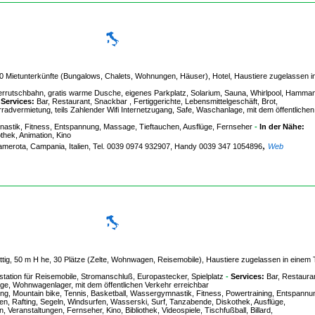
 200 Mietunterkünfte (Bungalows, Chalets, Wohnungen, Häuser), Hotel, Haustiere zugelassen 
utschbahn, gratis warme Dusche, eigenes Parkplatz, Solarium, Sauna, Whirlpool, Hamman
-
Services:
Bar, Restaurant, Snackbar , Fertiggerichte, Lebensmittelgeschäft, Brot,
advermietung, teils Zahlender Wifi Internetzugang, Safe, Waschanlage, mit dem öffentlichen
nastik, Fitness, Entspannung, Massage, Tieftauchen, Ausflüge, Fernseher
-
In der Nähe:
thek, Animation, Kino
,
Camerota, Campania, Italien, Tel. 0039 0974 932907, Handy 0039 347 1054896
Web
tig, 50 m H he, 30 Plätze (Zelte, Wohnwagen, Reisemobile), Haustiere zugelassen in einem T
ation für Reisemobile, Stromanschluß, Europastecker, Spielplatz
-
Services:
Bar, Restauran
age, Wohnwagenlager, mit dem öffentlichen Verkehr erreichbar
, Mountain bike, Tennis, Basketball, Wassergymnastik, Fitness, Powertraining, Entspannu
en, Rafting, Segeln, Windsurfen, Wasserski, Surf, Tanzabende, Diskothek, Ausflüge,
Veranstaltungen, Fernseher, Kino, Bibliothek, Videospiele, Tischfußball, Billard,