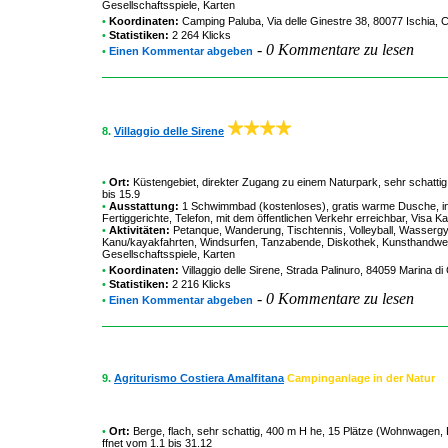
Gesellschaftsspiele, Karten
•
Koordinaten:
Camping Paluba
, Via delle Ginestre 38, 80077 Ischia,
•
Statistiken:
2 264 Klicks
-
0 Kommentare zu lesen
•
Einen Kommentar abgeben
8.
Villaggio delle Sirene
•
Ort:
Küstengebiet, direkter Zugang zu einem Naturpark, sehr schattig,
bis 15.9
•
Ausstattung:
1 Schwimmbad (kostenloses), gratis warme Dusche, ind
Fertiggerichte, Telefon, mit dem öffentlichen Verkehr erreichbar, Visa
•
Aktivitäten:
Petanque, Wanderung, Tischtennis, Volleyball, Wassergy
Kanu/kayakfahrten, Windsurfen, Tanzabende, Diskothek, Kunsthandwerk, M
Gesellschaftsspiele, Karten
•
Koordinaten:
Villaggio delle Sirene
, Strada Palinuro, 84059 Marina d
•
Statistiken:
2 216 Klicks
-
0 Kommentare zu lesen
•
Einen Kommentar abgeben
9.
Agriturismo Costiera Amalfitana
Campinganlage in der Natur
•
Ort:
Berge, flach, sehr schattig, 400 m H he, 15 Plätze (Wohnwagen,
ffnet vom 1.1 bis 31.12