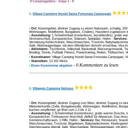
9 Campingplätze - Zeige 1 - 9
1.
Village Camping Hostel Santa Fortunata Campogaio
•
Ort:
Küstengebiet, direkter Zugang zu einem Naturpark, schattig, 250 
Wohnwagen, Mobilheime, Bungalows, Chalets), Haustiere zugelassen in
•
Ausstattung:
1 Schwimmbad (kostenloses, bezahlendes), gratis warm
Stromanschluß, Europastecker, Solarium, Spielplatz, Hafen
-
Services:
Vermietung Kühlschränke, Waschmaschine, Trockner, Babybadezimmer, K
Safe, Wohnwagenlager, mit dem öffentlichen Verkehr erreichbar, Visa
•
Aktivitäten:
Tischtennis, Volleyball, Basketball, Wassergymnastik, Ta
Bowling, Tennis, Fußball, Fitness, Powertraining, Reiten, Tieftauchen, Ve
•
Koordinaten:
Village Camping Hostel Santa Fortunata Campogaio
, V
•
Statistiken:
13 181 Klicks
-
0 Kommentare zu lesen
•
Einen Kommentar abgeben
2.
Villaggio Camping Nettuno
•
Ort:
Küstengebiet, direkter Zugang zum Meer, direkter Zugang zu eine
Mietunterkünfte (Zelte, Bungalowzelte, Wohnwagen, Mobilheime, Bunga
buchen verpflichtet, ge ffnet vom 1.3 bis 2.11
•
Ausstattung:
1 Schwimmbad (kostenloses), gratis warme Dusche, ind
Europastecker, Trinkwasser-Anschluß, Abfluß für Abwasser, Gas-Anschluß
Gemeinschaftsraum, 1.Hilfe, Hafen
-
Services:
Bar, Restaurant, Snackb
Waschmaschine, Trockner, Bügeleisen, Babybadezimmer, Kindergarten, K
Internetzugang überall, Safe, Waschanlage, Wohnwagenlager, mit dem öf