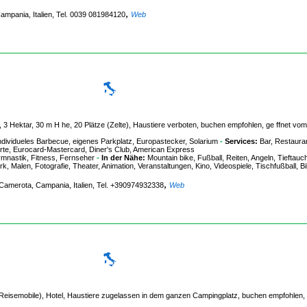
,
 Campania, Italien, Tel. 0039 081984120
Web
 3 Hektar, 30 m H he, 20 Plätze (Zelte), Haustiere verboten, buchen empfohlen, ge ffnet vom
ividueles Barbecue, eigenes Parkplatz, Europastecker, Solarium
-
Services:
Bar, Restauran
 Karte, Eurocard-Mastercard, Diner's Club, American Express
mnastik, Fitness, Fernseher
-
In der Nähe:
Mountain bike, Fußball, Reiten, Angeln, Tieftauc
alen, Fotografie, Theater, Animation, Veranstaltungen, Kino, Videospiele, Tischfußball, Bil
,
i Camerota, Campania, Italien, Tel. +390974932338
Web
 Reisemobile), Hotel, Haustiere zugelassen in dem ganzen Campingplatz, buchen empfohlen,