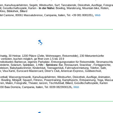
chen, Kanu/kayakfahrten, Segeln, Windsurfen, Surf, Tanzabende, Diskothek, Ausflüge, Fotograf
l, Gesellschaftsspiele, Karten
-
In der Nähe:
Bowling, Wanderung, Mountain bike, Reiten,
no, Bibliothek, Billard
,
 del Cantone, 80061 Massalubrense, Campania, Italien, Tel. +39 081 8081051
Web
hattig, 30 Hektar, 1200 Plätze (Zelte, Wohnwagen, Reisemobile), 230 Mietunterkünfte
erboten, buchen möglich, ge ffnet vom 1.5 bis 19.9
dividueles Barbecue, eigenes Parkplatz, Entsorgungsstation für Reisemobile, Stromanschlu
nderte, Solarium, Spielplatz, 1.Hilfe
-
Services:
Bar, Restaurant, Snackbar , Fertiggerichte,
leisen, Babybadezimmer, Kinderklub, Teenagerklub, Fahrradvermietung, Telefon, Safe,
r, Visa Karte, Eurocard-Mastercard, Diner's Club, American Express, Geldwechsel,
sketball, Wassergymnastik, Kanu/kayakfahrten, Windsurfen, Diskothek, Ausflüge, Animation,
:
Bowling, Minigolf, Squash, Fitness, Powertraining, Kampfsports, Entspannung, Yoga, Massa
, Malen, Fotografie, Theater, tanzen, Tischfußball, Billard, Gesellschaftsspiele, Karten
,
1030 Baia Domizia, Campania, Italien, Tel. 0039 0823930126
Web