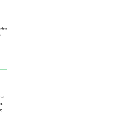
in dem
,
eil
t,
ng,