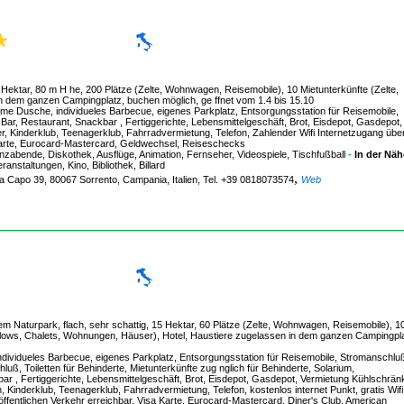
Hektar, 80 m H he, 200 Plätze (Zelte, Wohnwagen, Reisemobile), 10 Mietunterkünfte (Zelte,
 dem ganzen Campingplatz, buchen möglich, ge ffnet vom 1.4 bis 15.10
e Dusche, individueles Barbecue, eigenes Parkplatz, Entsorgungsstation für Reisemobile,
Bar, Restaurant, Snackbar , Fertiggerichte, Lebensmittelgeschäft, Brot, Eisdepot, Gasdepot,
inderklub, Teenagerklub, Fahrradvermietung, Telefon, Zahlender Wifi Internetzugang übera
 Karte, Eurocard-Mastercard, Geldwechsel, Reiseschecks
nzabende, Diskothek, Ausflüge, Animation, Fernseher, Videospiele, Tischfußball
-
In der Näh
ranstaltungen, Kino, Bibliothek, Billard
,
ia Capo 39, 80067 Sorrento, Campania, Italien, Tel. +39 0818073574
Web
m Naturpark, flach, sehr schattig, 15 Hektar, 60 Plätze (Zelte, Wohnwagen, Reisemobile), 1
lows, Chalets, Wohnungen, Häuser), Hotel, Haustiere zugelassen in dem ganzen Campingpla
ividueles Barbecue, eigenes Parkplatz, Entsorgungsstation für Reisemobile, Stromanschlu
, Toiletten für Behinderte, Mietunterkünfte zug nglich für Behinderte, Solarium,
ar , Fertiggerichte, Lebensmittelgeschäft, Brot, Eisdepot, Gasdepot, Vermietung Kühlschrän
inderklub, Teenagerklub, Fahrradvermietung, Telefon, kostenlos internet Punkt, gratis Wifi
fentlichen Verkehr erreichbar, Visa Karte, Eurocard-Mastercard, Diner's Club, American