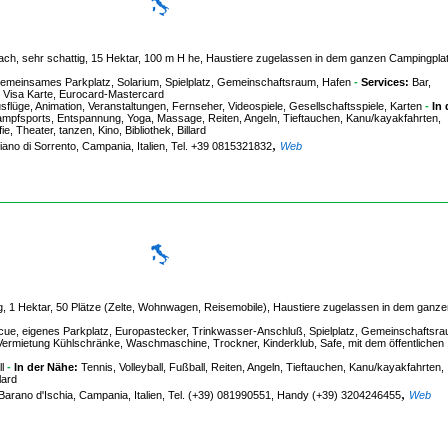
lach, sehr schattig, 15 Hektar, 100 m H he, Haustiere zugelassen in dem ganzen Campingplat
meinsames Parkplatz, Solarium, Spielplatz, Gemeinschaftsraum, Hafen
-
Services:
Bar,
n, Visa Karte, Eurocard-Mastercard
lüge, Animation, Veranstaltungen, Fernseher, Videospiele, Gesellschaftsspiele, Karten
-
In 
, Kampfsports, Entspannung, Yoga, Massage, Reiten, Angeln, Tieftauchen, Kanu/kayakfahrten,
 Theater, tanzen, Kino, Bibliothek, Billard
,
iano di Sorrento, Campania, Italien, Tel. +39 0815321832
Web
ig, 1 Hektar, 50 Plätze (Zelte, Wohnwagen, Reisemobile), Haustiere zugelassen in dem ganze
e, eigenes Parkplatz, Europastecker, Trinkwasser-Anschluß, Spielplatz, Gemeinschaftsr
 Vermietung Kühlschränke, Waschmaschine, Trockner, Kinderklub, Safe, mit dem öffentlichen
l
-
In der Nähe:
Tennis, Volleyball, Fußball, Reiten, Angeln, Tieftauchen, Kanu/kayakfahrten,
lard
,
 Barano d'Ischia, Campania, Italien, Tel. (+39) 081990551, Handy (+39) 3204246455
Web