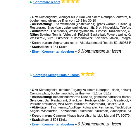
4.
Sopramare resort
•
Ort:
Küstengebiet, weniger als 20 km von einem Naturpark entfernt, f
buchen empfohlen, ge ffnet vom 15.3 bis 30.10
•
Ausstattung:
1 Schwimmbad (kostenloses), gratis warme Dusche, ge
Restaurant, Snackbar , Lebensmittelgeschäft, Brot, Kinderklub, Telefo
•
Aktivitäten:
Tischtennis, Wassergymnastik, Fitness, Tanzabende, Ausf
Nähe:
Bowling, Tennis, Volleyball, Fußball, Basketball, Powertraining
Wasserski, Surf, Diskothek, Kunsthandwerk, Zeichnen, Malen, Fotografie,
•
Koordinaten:
Sopramare resort
, Via Madonna di Roselle 52, 80063 P
•
Statistiken:
4 131 Klicks
-
0 Kommentare zu lesen
•
Einen Kommentar abgeben
5.
Camping Mirage Isola d'Ischia
•
Ort:
Küstengebiet, direkter Zugang zu einem Naturpark, flach, schatt
Campingplatz, buchen möglich, ge ffnet vom 1.1 bis 31.12
•
Ausstattung:
bezahlende warme Dusche, gemeinschaftliches Barbecu
Services:
Bar, Restaurant, Snackbar , Fertiggerichte, Brot, Gasdepot,
Verkehr erreichbar, Visa Karte, Eurocard-Mastercard, Diner's Club
•
Aktivitäten:
Tischtennis, Ausflüge, Fotografie, Fernseher, Tischfußbal
Segeln, Windsurfen, Tanzabende, Diskothek, Bibliothek, Videospiele, Bil
•
Koordinaten:
Camping Mirage Isola d'Ischia
, Lido Maronti 37, 80070
•
Statistiken:
3 598 Klicks
-
0 Kommentare zu lesen
•
Einen Kommentar abgeben