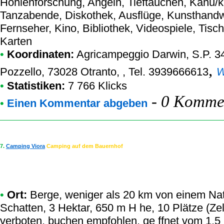
Höhlenforschung, Angeln, Tieftauchen, Kanu/k
Tanzabende, Diskothek, Ausflüge, Kunsthandw
Fernseher, Kino, Bibliothek, Videospiele, Tischf
Karten
•
Koordinaten:
Agricampeggio Darwin
, S.P. 
,
Pozzello, 73028 Otranto, , Tel. 3939666613
W
•
Statistiken:
7 766 Klicks
-
0 Kommen
•
Einen Kommentar abgeben
7.
Camping Viora
Camping auf dem Bauernhof
•
Ort:
Berge, weniger als 20 km von einem Natu
Schatten, 3 Hektar, 650 m H he, 10 Plätze (Zelt
verboten, buchen empfohlen, ge ffnet vom 1.5 