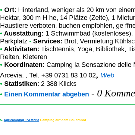
•
Ort:
Hinterland, weniger als 20 km von einem N
Hektar, 300 m H he, 14 Plätze (Zelte), 1 Mietu
Haustiere verboten, buchen empfohlen, ge ffne
•
Ausstattung:
1 Schwimmbad (kostenloses),
Parkplatz
-
Services:
Brot, Vermietung Kühls
•
Aktivitäten:
Tischtennis, Yoga, Bibliothek, Ti
Reiten, Kleteren
•
Koordinaten:
Camping la Sensazione delle
,
Arcevia, , Tel. +39 0731 83 10 02
Web
•
Statistiken:
2 388 Klicks
-
0 Kommen
•
Einen Kommentar abgeben
5.
Agricamping T'Asteria
Camping auf dem Bauernhof