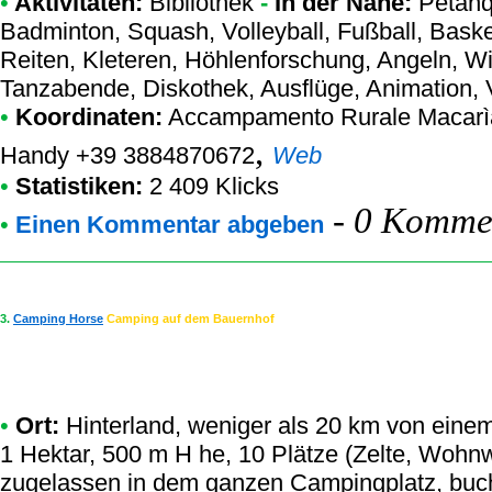
•
Aktivitäten:
Bibliothek
-
In der Nähe:
Petanqu
Badminton, Squash, Volleyball, Fußball, Baske
Reiten, Kleteren, Höhlenforschung, Angeln, Wi
Tanzabende, Diskothek, Ausflüge, Animation, 
•
Koordinaten:
Accampamento Rurale Macarì
,
Handy +39 3884870672
Web
•
Statistiken:
2 409 Klicks
-
0 Kommen
•
Einen Kommentar abgeben
3.
Camping Horse
Camping auf dem Bauernhof
•
Ort:
Hinterland, weniger als 20 km von einem 
1 Hektar, 500 m H he, 10 Plätze (Zelte, Wohn
zugelassen in dem ganzen Campingplatz, buc