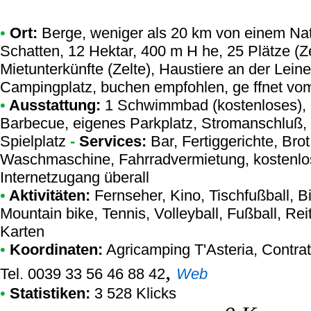
•
Ort:
Berge, weniger als 20 km von einem Natu
Schatten, 12 Hektar, 400 m H he, 25 Plätze (
Mietunterkünfte (Zelte), Haustiere an der Lei
Campingplatz, buchen empfohlen, ge ffnet vom
•
Ausstattung:
1 Schwimmbad (kostenloses), g
Barbecue, eigenes Parkplatz, Stromanschluß,
Spielplatz
-
Services:
Bar, Fertiggerichte, Bro
Waschmaschine, Fahrradvermietung, kostenlos i
Internetzugang überall
•
Aktivitäten:
Fernseher, Kino, Tischfußball, Bi
Mountain bike, Tennis, Volleyball, Fußball, Rei
Karten
•
Koordinaten:
Agricamping T'Asteria
, Contra
,
Tel. 0039 33 56 46 88 42
Web
•
Statistiken:
3 528 Klicks