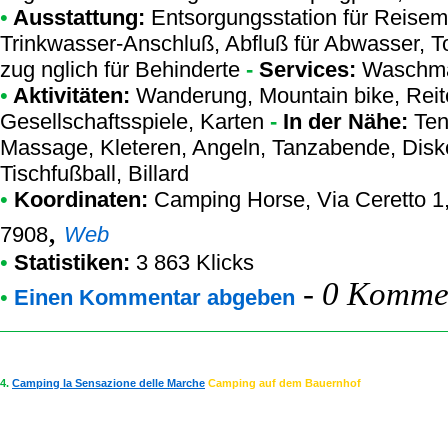
•
Ausstattung:
Entsorgungsstation für Reisem
Trinkwasser-Anschluß, Abfluß für Abwasser, To
zug nglich für Behinderte
-
Services:
Waschma
•
Aktivitäten:
Wanderung, Mountain bike, Reite
Gesellschaftsspiele, Karten
-
In der Nähe:
Tenn
Massage, Kleteren, Angeln, Tanzabende, Disko
Tischfußball, Billard
•
Koordinaten:
Camping Horse
, Via Ceretto 1
,
7908
Web
•
Statistiken:
3 863 Klicks
-
0 Kommen
•
Einen Kommentar abgeben
4.
Camping la Sensazione delle Marche
Camping auf dem Bauernhof