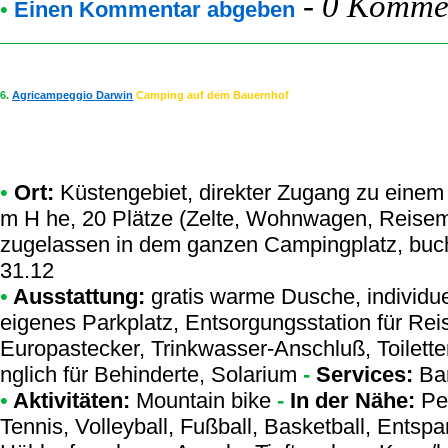
-
0 Kommen
•
Einen Kommentar abgeben
6.
Agricampeggio Darwin
Camping auf dem Bauernhof
•
Ort:
Küstengebiet, direkter Zugang zu einem N
m H he, 20 Plätze (Zelte, Wohnwagen, Reisemo
zugelassen in dem ganzen Campingplatz, buch
31.12
•
Ausstattung:
gratis warme Dusche, individu
eigenes Parkplatz, Entsorgungsstation für Re
Europastecker, Trinkwasser-Anschluß, Toilette
nglich für Behinderte, Solarium
-
Services:
Bar
•
Aktivitäten:
Mountain bike
-
In der Nähe:
Pet
Tennis, Volleyball, Fußball, Basketball, Entsp