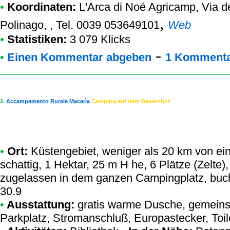
•
Koordinaten:
L'Arca di Noé Agricamp
, Via 
,
Polinago, , Tel. 0039 053649101
Web
•
Statistiken:
3 079 Klicks
-
•
Einen Kommentar abgeben
1 Kommenta
2.
Accampamento Rurale Macarìa
Camping auf dem Bauernhof
•
Ort:
Küstengebiet, weniger als 20 km von eine
schattig, 1 Hektar, 25 m H he, 6 Plätze (Zelte),
zugelassen in dem ganzen Campingplatz, buch
30.9
•
Ausstattung:
gratis warme Dusche, gemeinsc
Parkplatz, Stromanschluß, Europastecker, Toile