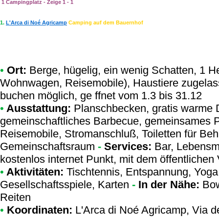
1 Campingplatz - Zeige 1 - 1
1.
L'Arca di Noé Agricamp
Camping auf dem Bauernhof
•
Ort:
Berge, hügelig, ein wenig Schatten, 1 He
Wohnwagen, Reisemobile), Haustiere zugelas
buchen möglich, ge ffnet vom 1.3 bis 31.12
•
Ausstattung:
Planschbecken, gratis warme D
gemeinschaftliches Barbecue, gemeinsames Pa
Reisemobile, Stromanschluß, Toiletten für Behi
Gemeinschaftsraum
-
Services:
Bar, Lebensmi
kostenlos internet Punkt, mit dem öffentlichen
•
Aktivitäten:
Tischtennis, Entspannung, Yoga,
Gesellschaftsspiele, Karten
-
In der Nähe:
Bow
Reiten
•
Koordinaten:
L'Arca di Noé Agricamp
, Via 