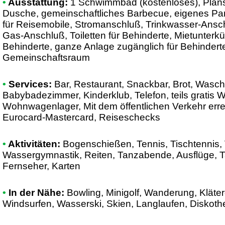
•
Ausstattung:
1 Schwimmbad (kostenloses), Plan
Dusche, gemeinschaftliches Barbecue, eigenes Par
für Reisemobile, Stromanschluß, Trinkwasser-Ansch
Gas-Anschluß, Toiletten für Behinderte, Mietunterkü
Behinderte, ganze Anlage zugänglich für Behinderte,
Gemeinschaftsraum
•
Services:
Bar, Restaurant, Snackbar, Brot, Wasc
Babybadezimmer, Kinderklub, Telefon, teils gratis W
Wohnwagenlager, Mit dem öffentlichen Verkehr errei
Eurocard-Mastercard, Reiseschecks
•
Aktivitäten:
Bogenschießen, Tennis, Tischtennis, V
Wassergymnastik, Reiten, Tanzabende, Ausflüge, T
Fernseher, Karten
•
In der Nähe:
Bowling, Minigolf, Wanderung, Kläter
Windsurfen, Wasserski, Skien, Langlaufen, Diskoth