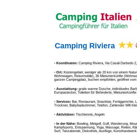
Camping Riviera
•
Koordinaten:
Camping Riviera
, Via Casali Darbedo 
•
Ort:
Küstengebiet, weniger als 20 km von einem Naturpa
Wohnwagen, Reisemobile), 36 Mietunterkünfte (Wohnw
ganzen Campingplatz, buchen empfohlen, geöffnet vom 
•
Ausstattung:
gratis warme Dusche, individueles Barb
Europastecker, Toiletten für Behinderte, Mietunterkünfte
•
Services:
Bar, Restaurant, Snackbar, Fertiggerichte,
Trockner, Babybadezimmer, Telefon, Zahlender Wifi Inte
•
Aktivitäten:
Tischtennis, Angeln
•
In der Nähe:
Bowling, Minigolf, Golf, Wanderung, Mount
Kampfsports, Entspannung, Yoga, Massage, Reiten, Klät
Surf, Tanzabende, Diskothek, Ausflüge, Kunsthandwerk, Bi