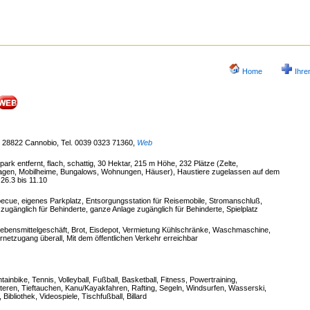
Home
Ihre
2, 28822 Cannobio, Tel. 0039 0323 71360
,
Web
rk entfernt, flach, schattig, 30 Hektar, 215 m Höhe, 232 Plätze (Zelte,
agen, Mobilheime, Bungalows, Wohnungen, Häuser), Haustiere zugelassen auf dem
26.3 bis 11.10
ecue, eigenes Parkplatz, Entsorgungsstation für Reisemobile, Stromanschluß,
 zugänglich für Behinderte, ganze Anlage zugänglich für Behinderte, Spielplatz
 Lebensmittelgeschäft, Brot, Eisdepot, Vermietung Kühlschränke, Waschmaschine,
rnetzugang überall, Mit dem öffentlichen Verkehr erreichbar
ainbike, Tennis, Volleyball, Fußball, Basketball, Fitness, Powertraining,
eren, Tieftauchen, Kanu/Kayakfahren, Rafting, Segeln, Windsurfen, Wasserski,
bliothek, Videospiele, Tischfußball, Billard