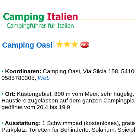
Camping Oasi
•
Koordinaten:
Camping Oasi
, Via Silcia 158, 541
0585780305
,
Web
•
Ort:
Küstengebiet, 800 m vom Meer, sehr hügelig, s
Haustiere zugelassen auf dem ganzen Campingplat
geöffnet vom 20.4 bis 19.9
•
Ausstattung:
1 Schwimmbad (kostenloses), grati
Parkplatz, Toiletten für Behinderte, Solarium, Spielpla