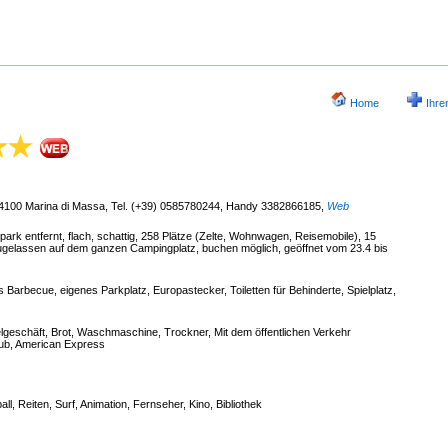
Home
Ihre
 54100 Marina di Massa, Tel. (+39) 0585780244, Handy 3382866185
,
Web
rk entfernt, flach, schattig, 258 Plätze (Zelte, Wohnwagen, Reisemobile), 15
gelassen auf dem ganzen Campingplatz, buchen möglich, geöffnet vom 23.4 bis
arbecue, eigenes Parkplatz, Europastecker, Toiletten für Behinderte, Spielplatz,
elgeschäft, Brot, Waschmaschine, Trockner, Mit dem öffentlichen Verkehr
lub, American Express
all, Reiten, Surf, Animation, Fernseher, Kino, Bibliothek