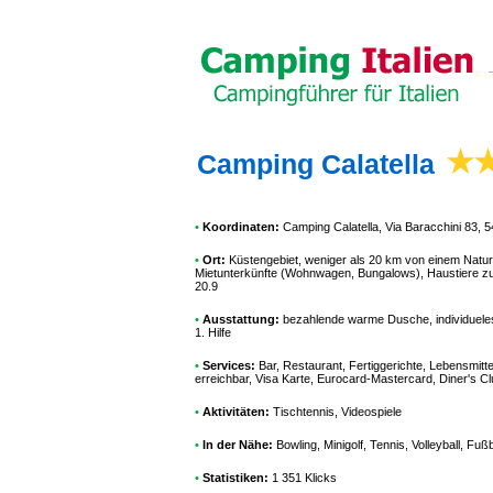
Camping Calatella
•
Koordinaten:
Camping Calatella
, Via Baracchini 83,
•
Ort:
Küstengebiet, weniger als 20 km von einem Naturpa
Mietunterkünfte (Wohnwagen, Bungalows), Haustiere zu
20.9
•
Ausstattung:
bezahlende warme Dusche, individueles B
1. Hilfe
•
Services:
Bar, Restaurant, Fertiggerichte, Lebensmitt
erreichbar, Visa Karte, Eurocard-Mastercard, Diner's C
•
Aktivitäten:
Tischtennis, Videospiele
•
In der Nähe:
Bowling, Minigolf, Tennis, Volleyball, Fußb
•
Statistiken:
1 351 Klicks